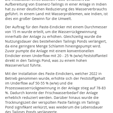
Aufbereitung von Eisenerz-Tailings in einer Anlage in Indien
hat zu einer deutlichen Reduzierung des Wasserverbrauchs
geführt. In einem Land mit Wasserproblemen, wie Indien, ist
dies ein großer Gewinn für die Umwelt.
Der Auftrag für den Paste-Eindicker mit einem Durchmesser
von 15 m wurde erteilt, um die Wasserrückgewinnung
innerhalb der Anlage zu erhöhen. Gleichzeitig wurde die
Nutzungsdauer des bestehenden Tailings Ponds verlängert,
da eine geringere Menge Schlamm hineingepumpt wird.
Zuvor pumpte die Anlage mit einem konventionellen
Eindicker einen Underflow mit 20 - 25 % (w/w)
Feststoffanteil
direkt in den Tailings Pond, was zu
einem
hohen
Wasserverlust führte.
Mit der Installation des Paste-Eindickers, welcher 2022 in
Betrieb genommen wurde, erhöhte sich der Feststoffgehalt
im Underflow auf 50-55 % (w/w) und die
Prozesswasserrückgewinnung in der Anlage stieg auf 78-83
%. Dadurch konnte der Frischwasserbedarf der Anlage
erheblich reduziert werden.
Darüber hinaus
wurde die
Trocknungszeit der verspülten Paste-Tailings im Tailings
Pond
signifikant
verkürzt, was wiederum die Lebensdauer
des Tailings Ponds verlängerte.