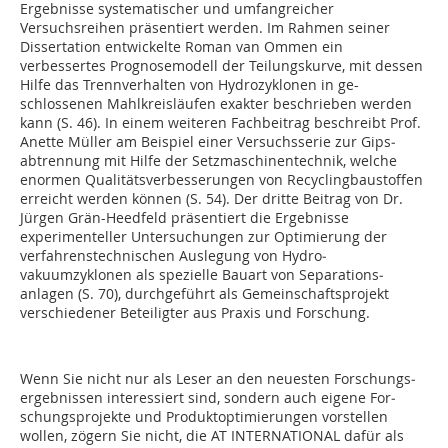
Ergebnisse systematischer und umfangreicher
Versuchsreihen präsentiert werden. Im Rahmen seiner
Dissertation entwickelte Roman van Ommen ein
verbessertes Prognosemodell der Teilungskurve
, mit dessen
Hilfe das
Trennverhalten von Hydrozyklonen in ge­-
schlossenen Mahlkreisläufen
exakter beschrieben werden
kann (S. 46). In einem weiteren Fachbeitrag beschreibt Prof.
Anette Müller am Beispiel einer Versuchsserie zur
Gips­
abtrennung mit Hilfe der Setzmaschinentechnik
, welche
enormen
Qualitätsverbesserungen von Recyc­ling­baustoffen
erreicht werden können (S. 54). Der dritte Beitrag von Dr.
Jürgen Grän-Heedfeld präsentiert die Ergebnisse
experimenteller Untersuchungen zur Opti­mierung der
verfahrenstechnischen Auslegung von
Hydro­
vakuumzyklonen als spezielle Bauart von Separa­tions­
anlagen
(S. 70), durchgeführt als Gemeinschaftsprojekt
verschiedener Beteiligter aus Praxis und Forschung.
Wenn Sie nicht nur als Leser an den neuesten Forschungs­
ergebnissen interessiert sind, sondern auch eigene For­
schungs­projekte und Produktoptimierungen vorstellen
wollen, zögern Sie nicht, die AT INTERNATIONAL dafür als