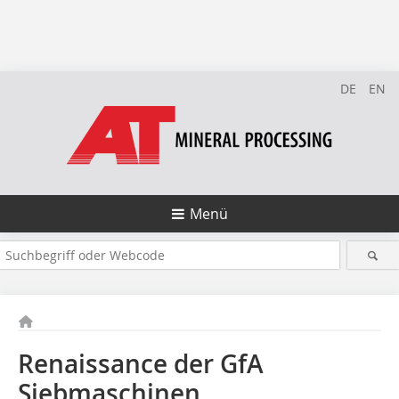
DE
EN
Menü
Renaissance der GfA
Siebmaschinen