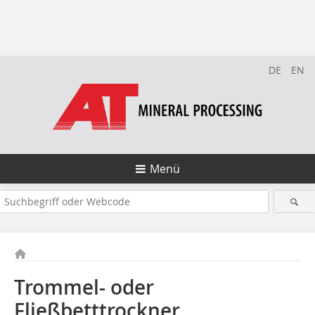
DE
EN
Menü
Trommel- oder
Fließbetttrockner