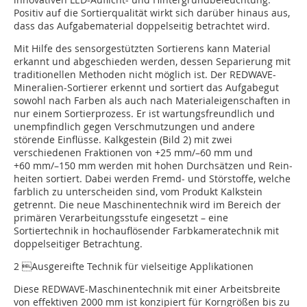
Positiv auf die Sortierqualität wirkt sich darüber hinaus aus,
dass das Aufgabematerial doppelseitig betrachtet wird.
Mit Hilfe des sensorgestützten Sortierens kann Material
erkannt und abgeschieden werden, dessen Separierung mit
traditionellen Methoden nicht möglich ist. Der REDWAVE-
Mineralien-Sortierer erkennt und sortiert das Aufgabegut
sowohl nach Farben als auch nach Materialeigenschaften in
nur einem Sortierprozess. Er ist wartungsfreundlich und
unempfindlich gegen Verschmut­zungen und andere
störende Einflüsse. Kalkgestein (Bild 2) mit zwei
verschiedenen Frak­tionen von +25 mm/–60 mm und
+60 mm/–150 mm werden mit hohen Durchsätzen und Rein­
heiten sortiert. Dabei werden Fremd- und Störstoffe, welche
farblich zu unterscheiden sind, vom Produkt Kalkstein
getrennt. Die neue Maschinentechnik wird im Bereich der
primären Ver­arbei­tungsstufe eingesetzt – eine
Sortiertechnik in hochauflösender Farbkameratechnik mit
doppelseitiger Betrach­tung.
2 Ausgereifte Technik für vielseitige Applikationen
Diese REDWAVE-Maschinen­technik mit einer Arbeitsbreite
von effektiven 2000 mm ist konzipiert für Korngrößen bis zu