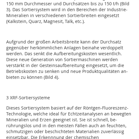
150 mm Durchmesser und Durchsätzen bis zu 150 t/h (Bild
3). Das Sortiersystem wird in den Bereichen der Industrie-
Mineralien in verschiedenen Sortierbreiten eingesetzt
(Kalkstein, Quarz, Magnesit, Talk, etc.).
Aufgrund der großen Arbeitsbreite kann der Durch­satz
gegenüber herkömmlichen Anlagen beinahe verdoppelt
werden. Das senkt die Aufbereitungs­kosten wesentlich.
Diese neue Gene­ration von Sortier­maschinen werden
verstärkt in der Gesteins­aufberei­tung eingesetzt, um die
Betriebskosten zu senken und neue Produktqualitäten an­
bieten zu können (Bild 4).
3 XRF-Sortiersysteme
Dieses Sortiersystem basiert auf der Rönt­gen-Fluoreszenz-
Technologie, welche ideal für Echtzeitanalysen an bewegten
Mineralien und Erzen geeignet ist. Sie ist schnell, be­
rührungslos und in den meisten Fällen auch an feuchten,
schmutzigen oder beschichteten Mate­rialien zuverlässig
einsetzbar. Die Erkennnung der chemischen