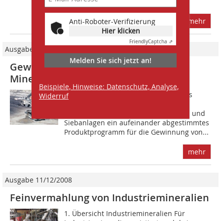
Bausaison 2011 wurde die...
mehr
Anti-Roboter-Verifizierung
Hier klicken
Friendly
Captcha ⇗
Ausgabe 05/2013
Melden Sie sich jetzt an!
Gewinnung und Aufbereitung von
Mineralien
Beispiele, Hinweise: Datenschutz, Analyse,
Im Geschäftsfeld Mineral Technologies
Widerruf
bietet die Wirtgen Group mit Wirtgen
Surface Minern und Kleemann Brech- und
Siebanlagen ein aufeinander abgestimmtes
Produktprogramm für die Gewinnung von...
mehr
Ausgabe 11/12/2008
Feinvermahlung von Industriemineralien
1. Übersicht Industriemineralien Für