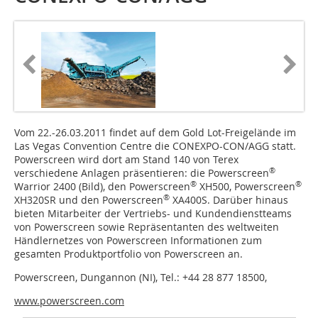
Vom 22.-26.03.2011 findet auf dem Gold Lot-Frei­gelände im
Las Vegas Convention Centre die CONEXPO-CON/AGG statt.
Powerscreen wird dort am Stand 140 von Terex
®
verschiedene Anlagen präsentieren: die Powerscreen
®
®
Warrior 2400 (Bild), den Power­screen
XH500, Power­screen
®
XH320SR und den Powerscreen
XA400S. Darü­ber hinaus
bieten Mitarbeiter der Vertriebs- und Kundendienstteams
von Powerscreen sowie Reprä­sen­tanten des weltweiten
Händlernetzes von Powerscreen In­formationen zum
gesamten Produktportfolio von Power­screen an.
Powerscreen, Dungannon (NI), Tel.: +44 28 877 18500,
www.powerscreen.com