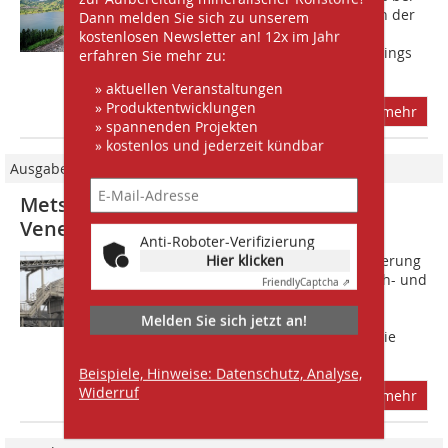
Schwyz wird bereits seit 40 Jahren von der
Dann melden Sie sich zu unserem
KIBAG Kies Seewen AG betrieben. Der
kostenlosen Newsletter an! 12x im Jahr
Hartgesteinabbau dort existiert allerdings
erfahren Sie mehr zu:
schon seit mehr als 100 Jahren. Der...
» aktuellen Veranstaltungen
» Produktentwicklungen
mehr
» spannenden Projekten
» kostenlos und jederzeit kündbar
Ausgabe 04/2012
Metso Brecher- und Siebanlage für
Venezuela
Anti-Roboter-Verifizierung
Hier klicken
Metso hat einen Vertrag über die Lieferung
von Ausrüstungen für eine neue Brech- und
Friendly
Captcha ⇗
Siebanlage in Venezuela mit dem
Unternehmen Camargo Corrêa and
Melden Sie sich jetzt an!
Hydrologic Company unterzeichnet. Die
neue...
Beispiele, Hinweise: Datenschutz, Analyse,
Widerruf
mehr