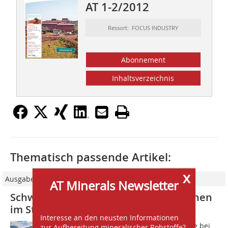
AT 1-2/2012
Ressort: FOCUS INDUSTRY
Abonnement
Inhaltsverzeichnis
Thematisch passende Artikel:
x
Ausgabe 06/2018
AT Minerals Newsletter
Schweizer Präzisionsarbeit: Feinbrechen
im Steinbruch Zingel
Interesse an den neusten Informationen
Der Steinbruch Zingel am Lauerzersee bei
zur Aufbereitung mineralischer Rohstoffe?