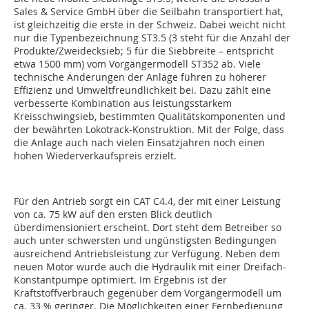
Sales & Service GmbH über die Seilbahn transportiert hat,
ist gleichzeitig die erste in der Schweiz. Dabei weicht nicht
nur die Typenbezeichnung ST3.5 (3 steht für die Anzahl der
Produkte/Zweidecksieb; 5 für die Siebbreite – entspricht
etwa 1500 mm) vom Vorgängermodell ST352 ab. Viele
technische Änderungen der Anlage führen zu höherer
Effizienz und Umweltfreundlichkeit bei. Dazu zählt eine
verbesserte Kombination aus leistungsstarkem
Kreisschwingsieb, bestimmten Qualitätskomponenten und
der bewährten Lokotrack-­Konstruktion. Mit der Folge, dass
die Anlage auch nach vielen Einsatzjahren noch einen
hohen Wiederverkaufspreis erzielt.
Für den Antrieb sorgt ein CAT C4.4, der mit einer Leistung
von ca. 75 kW auf den ersten Blick deutlich
überdimensioniert erscheint. Dort steht dem Betreiber so
auch unter schwersten und ungünstigsten Bedingungen
ausreichend Antriebsleistung zur Verfügung. Neben dem
neuen Motor wurde auch die Hydraulik mit einer Dreifach-
Konstantpumpe optimiert. Im Ergebnis ist der
Kraftstoffverbrauch gegenüber dem Vorgängermodell um
ca. 33 % geringer. Die Möglichkeiten einer Fernbedienung