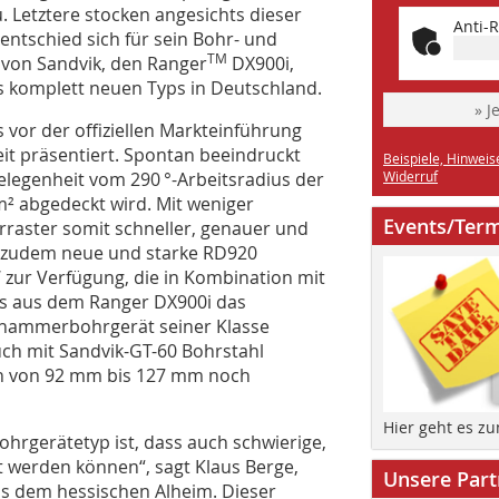
. Letztere stocken angesichts dieser
Anti-R
 entschied sich für sein Bohr- und
TM
von Sandvik, den Ranger
DX900i,
s komplett neuen Typs in Deutschland.
» J
 vor der offiziellen Markteinführung
it präsentiert. Spontan beeindruckt
Beispiele, Hinweis
Gelegenheit vom 290 °-Arbeitsradius der
Widerruf
² abgedeckt wird. Mit weniger
Events/Ter
rraster somit schneller, genauer und
n zudem neue und starke RD920
zur Verfügung, die in Kombination mit
ors aus dem Ranger DX900i das
enhammerbohrgerät seiner Klasse
ch mit Sandvik-GT-60 Bohrstahl
rn von 92 mm bis 127 mm noch
Hier geht es z
hrgerätetyp ist, dass auch schwierige,
 werden können“, sagt Klaus Berge,
Unsere Part
s dem hessischen Alheim. Dieser