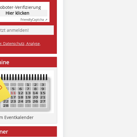
oboter-Verifizierung
Hier klicken
Friendly
Captcha ⇗
etzt anmelden!
e: Datenschutz, Analyse,
mine
um Eventkalender
ner