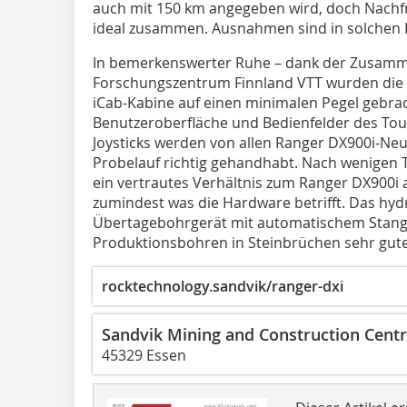
auch mit 150 km angegeben wird, doch Nachf
ideal zusammen. Ausnahmen sind in solchen F
In bemerkenswerter Ruhe – dank der Zusamm
Forschungszentrum Finnland VTT wurden die
iCab-Kabine auf einen minimalen Pegel gebrach
Benutzeroberfläche und Bedienfelder des Tou
Joysticks werden von allen Ranger DX900i-Ne
Probelauf richtig gehandhabt. Nach wenigen 
ein vertrautes Verhältnis zum Ranger DX900i a
zumindest was die Hardware betrifft. Das hyd
Übertagebohrgerät mit automatischem Stange
Produktionsbohren in Steinbrüchen sehr gute 
rocktechnology.sandvik/ranger-dxi
Sandvik Mining and Construction Cen
45329 Essen