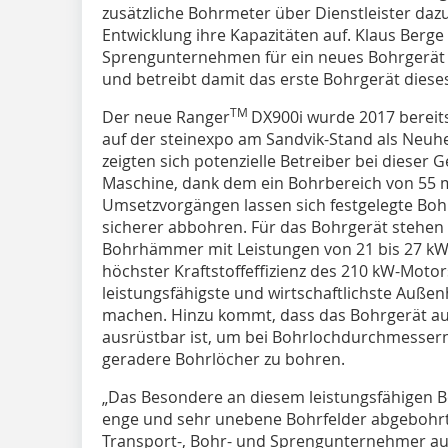
zusätzliche Bohrmeter über Dienstleister dazu
Entwicklung ihre Kapazitäten auf. Klaus Berge
Sprengunternehmen für ein neues Bohrgerät 
und betreibt damit das erste Bohrgerät diese
TM
Der neue Ranger
DX900i wurde 2017 bereits
auf der steinexpo am Sandvik-Stand als Neuhe
zeigten sich potenzielle Betreiber bei dieser 
Maschine, dank dem ein Bohrbereich von 55 m
Umsetzvorgängen lassen sich festgelegte Boh
sicherer abbohren. Für das Bohrgerät stehe
Bohrhämmer mit Leistungen von 21 bis 27 kW 
höchster Kraftstoffeffizienz des 210 kW-Mot
leistungsfähigste und wirtschaftlichste Auß
machen. Hinzu kommt, dass das Bohrgerät au
ausrüstbar ist, um bei Bohrlochdurchmesse
geradere Bohrlöcher zu bohren.
„Das Besondere an diesem leistungsfähigen Bo
enge und sehr unebene Bohrfelder abgebohrt
Transport-, Bohr- und Sprengunternehmer au