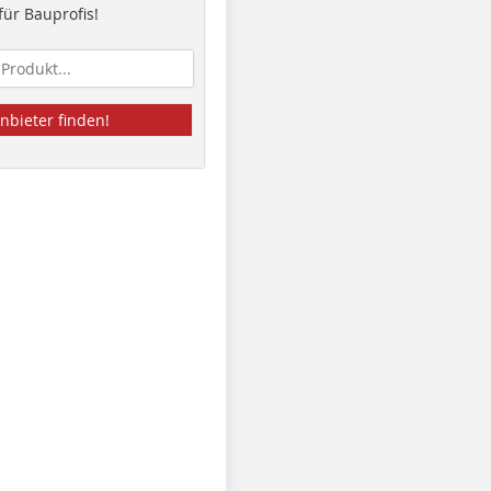
ür Bauprofis!
nbieter finden!