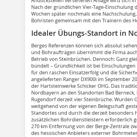
Andockstellen versehenen Anlage wird sich in 
Nach der gründlichen Vier-Tage-Einschulung di
Wochen später nochmals eine Nachschulung, b
Bohristen gemeinsam mit den Trainern des He
Idealer Übungs-Standort in N
Berges Referenzen können sich absolut sehe
und Bohraufträgen übernimmt die Firma auch
Betrieb von Steinbrüchen. Dennoch: Ganz gle
bündelt – Gründlichkeit ist bei Einschulungen
für den raschen Einsatzerfolg und die Sicherhe
angelieferten Ranger DX900i im September 2
der Hartsteinwerke Schicker OHG. Das tradit
Nordbayern an den Standorten Bad Berneck, 
Rugendorf derzeit vier Steinbrüche. Wurden 
weitgehend von der eigenen Belegschaft geste
Standortes und durch die derzeit besonders 
zusätzlichen Bohrdienstleistern erforderlich 
270 km Entfernung von der Berge-Zentrale zwa
des hessischen Anbieters externer Bohrmeter,