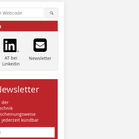
a
AT bei
Newsletter
Linkedin
Newsletter
s der
Quelle/Source: Sandvik
echnik
rscheinungsweise
d jederzeit kündbar