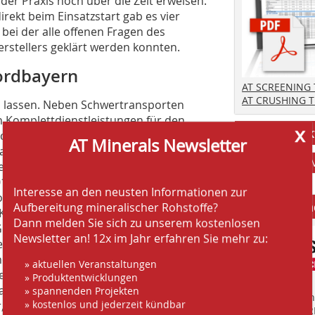
der Praxis noch über die Zeit erweisen.
rekt beim Einsatzstart gab es vier
ei der alle offenen Fragen des
rstellers geklärt werden konnten.
ordbayern
AT SCREENING
AT CRUSHING 
n lassen. Neben Schwertransporten
 Komplettdienstleistungen für den
x
Stellenmark
ich wie viel Erfahrung ein Unternehmen
AT Minerals Newsletter
 auf völlig neuen Geräten das A und O
it. Trainiert wurde mit dem frisch
018 im Diabas-Steinbruch Kupferberg
Interesse an den neusten Informationen zur
ionsreiche Unternehmen betreibt in
Anbieter fi
Aufbereitung mineralischer Rohstoffe?
Kupferberg, Stadtsteinach und
Dann melden Sie sich zu unserem kostenlosen
Gewinnung und Aufbereitung bislang
Newsletter an! 12x im Jahr erfahren Sie mehr zu:
mmt, ist seit dem Zukauf des vierten
hohe Nachfrage die Einbindung von
» aktuellen Veranstaltungen
geworden. Der Standort liegt mit
» Produktentwicklungen
r jenseits des üblichen Einsatzradius
» spannenden Projekten
Finden Sie mehr
» kostenlos und jederzeit kündbar
 die im Kern mit 70 km, im Bedarfsfall
EINKAUFSFÜHRE