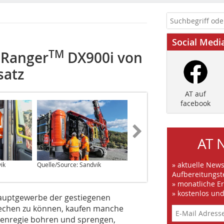
Social Medi
TM
Ranger
DX900i von
satz
AT auf
facebook
AT 
» aktuelle New
ik
Quelle/Source: Sandvik
Quelle/Source: Sandvik
Aufbereitungst
» monatliche E
» kostenlos un
hauptgewerbe der gestiegenen
echen zu können, kaufen manche
igenregie bohren und sprengen,