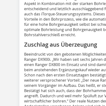
Aspekt in Kombination mit der starken Bohrle
entscheidend und letztlich ausschlaggebend f
auch das iTorque-Steuerungssystems. Dieses 
Vorteile in den Bohrprozess, wie die automa
für eine hohe Bohrgenauigkeit selbst bei schw
optimale Bohrleistung und Bohrgenauigkeit be
Bohrstahlverschleiß erreicht.
Zuschlag aus Überzeugung
Beeindruckt von den gebotenen Möglichkeiten 
Ranger DX900i. „Wir haben seit sechs Jahren
einen Ranger DX800 im Einsatz und sind damit 
beim anstehenden Ergänzungskauf wieder auf 
Schon nach den ersten Einsatztagen bestätigt
weiterer versprochener Vorteil: „Der neue Ra
seinem Vorgänger im Aufbau. Das heißt, er st
Bestätigt hat sich auch, dass der Bohrhammer
angreift. Dadurch und weil mehr Spülluft zur V
wirtschaftlicher bohren.“ Der reale Nutzen der