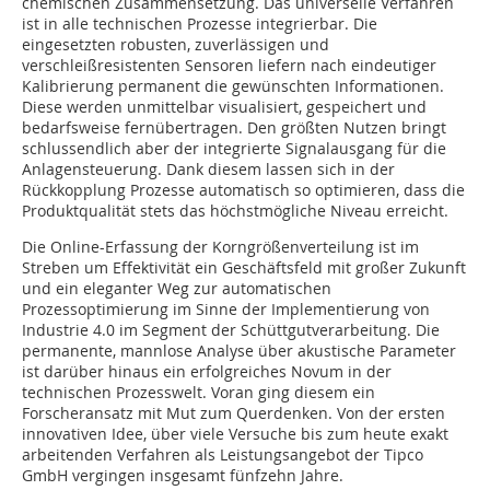
chemischen Zusammensetzung. Das universelle Verfahren
ist in alle technischen Prozesse integrierbar. Die
eingesetzten robusten, zuverlässigen und
verschleißresistenten Sensoren liefern nach eindeutiger
Kalibrierung permanent die gewünschten Informationen.
Diese werden unmittelbar visualisiert, gespeichert und
bedarfsweise fernübertragen. Den größten Nutzen bringt
schlussendlich aber der integrierte Signalausgang für die
Anlagensteuerung. Dank diesem lassen sich in der
Rückkopplung Prozesse automatisch so optimieren, dass die
Produktqualität stets das höchstmögliche Niveau erreicht.
Die Online-Erfassung der Korngrößenverteilung ist im
Streben um Effektivität ein Geschäftsfeld mit großer Zukunft
und ein eleganter Weg zur automatischen
Prozessoptimierung im Sinne der Implementierung von
Industrie 4.0 im Segment der Schüttgutverarbeitung. Die
permanente, mannlose Analyse über akustische Parameter
ist darüber hinaus ein erfolgreiches Novum in der
technischen Prozesswelt. Voran ging diesem ein
Forscheransatz mit Mut zum Querdenken. Von der ersten
innovativen Idee, über viele Versuche bis zum heute exakt
arbeitenden Verfahren als Leistungsangebot der Tipco
GmbH vergingen insgesamt fünfzehn Jahre.