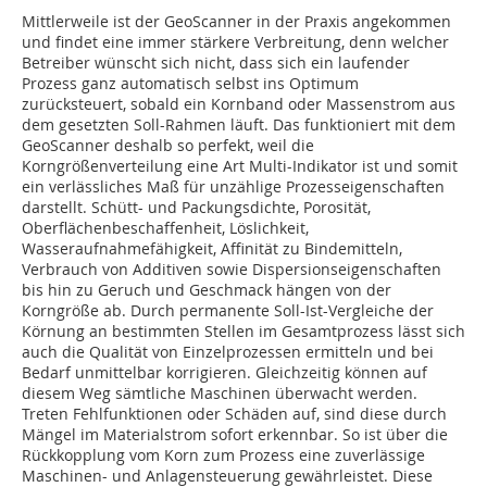
Mittlerweile ist der GeoScanner in der Praxis angekommen
und findet eine immer stärkere Verbreitung, denn welcher
Betreiber wünscht sich nicht, dass sich ein laufender
Prozess ganz automatisch selbst ins Optimum
zurücksteuert, sobald ein Kornband oder Massenstrom aus
dem gesetzten Soll-Rahmen läuft. Das funktioniert mit dem
GeoScanner deshalb so perfekt, weil die
Korngrößenverteilung eine Art Multi-Indikator ist und somit
ein verlässliches Maß für unzählige Prozesseigenschaften
darstellt. Schütt- und Packungsdichte, Porosität,
Oberflächenbeschaffenheit, Löslichkeit,
Wasseraufnahmefähigkeit, Affinität zu Bindemitteln,
Verbrauch von Additiven sowie Dispersionseigenschaften
bis hin zu Geruch und Geschmack hängen von der
Korngröße ab. Durch permanente Soll-Ist-Vergleiche der
Körnung an bestimmten Stellen im Gesamtprozess lässt sich
auch die Qualität von Einzelprozessen ermitteln und bei
Bedarf unmittelbar korrigieren. Gleichzeitig können auf
diesem Weg sämtliche Maschinen überwacht werden.
Treten Fehlfunktionen oder Schäden auf, sind diese durch
Mängel im Materialstrom sofort erkennbar. So ist über die
Rückkopplung vom Korn zum Prozess eine zuverlässige
Maschinen- und Anlagensteuerung gewährleistet. Diese