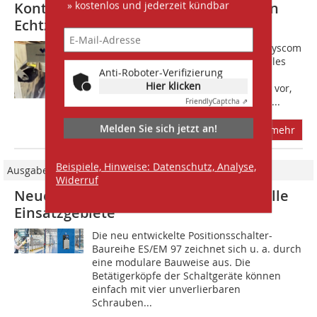
» kostenlos und jederzeit kündbar
Kontinuierliche Korngrößenanalyse in
Echtzeit
Mit dem System WipWare Solo stellt Syscom
ein komplett automatisches und mobiles
Anti-Roboter-Verifizierung
System für die berührungslose
Hier klicken
Korngrößenanalyse auf Förderbänder vor,
das in Echtzeit akkurate Prozessdaten...
Friendly
Captcha ⇗
Melden Sie sich jetzt an!
mehr
Beispiele, Hinweise: Datenschutz, Analyse,
Ausgabe 09/2022
Widerruf
Neue Baureihe ES/EM 97 für universelle
Einsatzgebiete
Die neu entwickelte Positionsschalter-
Baureihe ES/EM 97 zeichnet sich u. a. durch
eine modulare Bauweise aus. Die
Betätigerköpfe der Schaltgeräte können
einfach mit vier unverlierbaren
Schrauben...