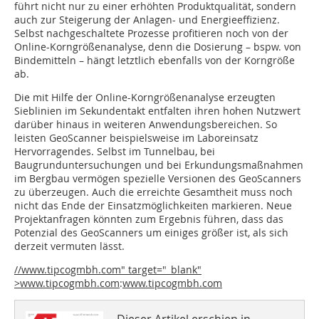
führt nicht nur zu einer erhöhten Produktqualität, sondern
auch zur Steigerung der Anlagen- und Energieeffizienz.
Selbst nachgeschaltete Prozesse profitieren noch von der
Online-Korngrößenanalyse, denn die Dosierung – bspw. von
Bindemitteln – hängt letztlich ebenfalls von der Korngröße
ab.
Die mit Hilfe der Online-Korngrößenanalyse erzeugten
Sieblinien im Sekundentakt entfalten ihren hohen Nutzwert
darüber hinaus in weiteren Anwendungsbereichen. So
leisten GeoScanner beispielsweise im Laboreinsatz
Hervorragendes. Selbst im Tunnelbau, bei
Baugrunduntersuchungen und bei Erkundungsmaßnahmen
im Bergbau vermögen spezielle Versionen des GeoScanners
zu überzeugen. Auch die erreichte Gesamtheit muss noch
nicht das Ende der Einsatzmöglichkeiten markieren. Neue
Projektanfragen könnten zum Ergebnis führen, dass das
Potenzial des GeoScanners um einiges größer ist, als sich
derzeit vermuten lässt.
//www.tipcogmbh.com" target="_blank"
>www.tipcogmbh.com
:
www.tipcogmbh.com
Dieser Artikel erschien in