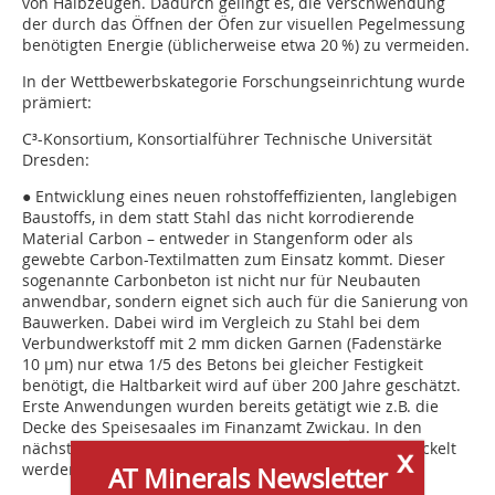
von Halbzeugen. Dadurch gelingt es, die Verschwendung
der durch das Öffnen der Öfen zur visuellen Pegelmessung
benötigten Energie (üblicherweise etwa 20 %) zu vermeiden.
In der Wettbewerbskategorie Forschungseinrichtung wurde
prämiert:
C³-Konsortium, Konsortialführer Technische Universität
Dresden:
● Entwicklung eines neuen rohstoffeffizienten, langlebigen
Baustoffs, in dem statt Stahl das nicht korrodierende
Material Carbon – entweder in Stangenform oder als
gewebte Carbon-Textilmatten zum Einsatz kommt. Dieser
sogenannte Carbonbeton ist nicht nur für Neubauten
anwendbar, sondern eignet sich auch für die Sanierung von
Bauwerken. Dabei wird im Vergleich zu Stahl bei dem
Verbundwerkstoff mit 2 mm dicken Garnen (Fadenstärke
10 µm) nur etwa 1/5 des Betons bei gleicher Festigkeit
benötigt, die Haltbarkeit wird auf über 200 Jahre geschätzt.
Erste Anwendungen wurden bereits getätigt wie z.B. die
Decke des Speisesaales im Finanzamt Zwickau. In den
nächsten Jahren soll das Produkt zur Marktreife entwickelt
x
werden.
AT Minerals Newsletter