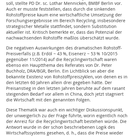
soll, stellte PD Dr. sc. Lothar Mennicken, BMBF Berlin vor.
Auch er musste feststellen, dass durch die sinkenden
Rohstoffpreise kaum eine wirtschaftliche Umsetzung der
Forschungsergebnisse im Bereich Recycling, insbesondere
strategischer Metalle stattfindet, sondern Substitution
aktueller ist. Kritisch bemerkte er, dass das Potenzial der
nachwachsenden Rohstoffe maßlos überschätzt wurde.
Die negativen Auswirkungen des dramatischen Rohstoff-
Preisverfalls (z.B. Erdöl ~ 43 %, Eisenerz ~ 53 % 10/2015
gegenüber 11/2014) auf die Recyclingwirtschaft waren
ebenso ein Hauptthema des Referates von Dr. Peter
Buchholz, DRA/BGR, Berlin. Ein Lichtblick sei aber die
bekannte Existenz von Rohstoffpreiszyklen, von denen es in
den letzten 60 Jahren allein drei gegeben hätte. Der
Preisanstieg in den letzten Jahren beruhte auf dem rasant
steigenden Bedarf vor allem in China, doch jetzt stagniert
die Wirtschaft mit den genannten Folgen.
Diese Thematik war auch ein wichtiger Diskussionspunkt,
der unweigerlich zu der Frage führte, worin eigentlich noch
der Anreiz für die Recyclingwirtschaft bestehen würde. Die
Antwort wurde in der schon beschriebenen Logik des
Wirtschaftssystems gesehen, d. h., dass die Preise wieder