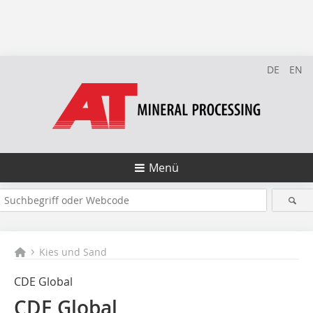
DE
EN
Menü
Kies und Sand
CDE Global
CDE Global