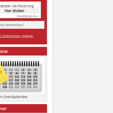
oboter-Verifizierung
Hier klicken
Friendly
Captcha ⇗
etzt anmelden!
e: Datenschutz, Analyse,
mine
um Eventkalender
ner