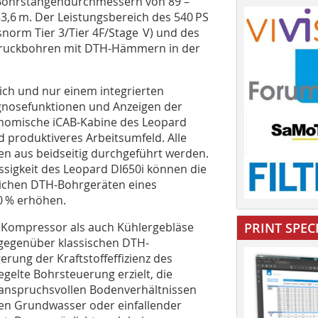
 Bohrstangendurchmessern von 89 –
3,6 m. Der Leistungsbereich des 540 PS
norm Tier 3/Tier 4F/Stage V) und des
hdruckbohren mit DTH-Hämmern in der
ich und nur einem integrierten
gnosefunktionen und Anzeigen der
nomische iCAB-Kabine des Leopard
 produktiveres Arbeitsumfeld. Alle
n aus beidseitig durchgeführt werden.
ssigkeit des Leopard DI650i können die
ichen DTH-Bohrgeräten eines
20 % erhöhen.
r Kompressor als auch Kühlergebläse
PRINT SPEC
 gegenüber klassischen DTH-
erung der Kraftstoffeffizienz des
gelte Bohrsteuerung erzielt, die
anspruchsvollen Bodenverhältnissen
en Grundwasser oder einfallender