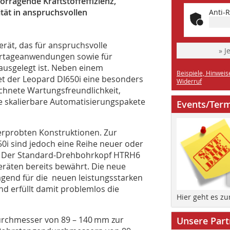
rragende Kraftstoffeffizienz,
tät in anspruchsvollen
Anti-R
erät, das für anspruchsvolle
» J
rtageanwendungen sowie für
ausgelegt ist. Neben einem
Beispiele, Hinweis
t der Leopard DI650i eine besonders
Widerruf
chnete Wartungsfreundlichkeit,
wie skalierbare Automatisierungspakete
Events/Ter
erprobten Konstruktionen. Zur
50i sind jedoch eine Reihe neuer oder
 Der Standard-Drehbohrkopf HTRH6
räten bereits bewährt. Die neue
gend für die neuen leistungsstarken
 erfüllt damit problemlos die
Hier geht es z
rchmesser von 89 – 140 mm zur
Unsere Part