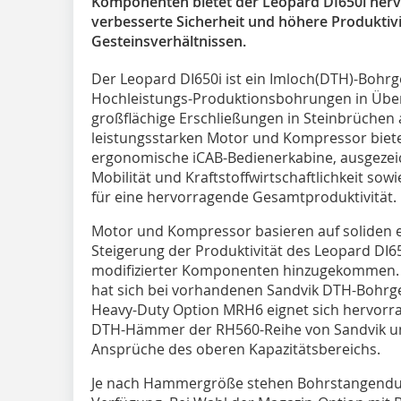
Komponenten bietet der Leopard DI650i hervo
verbesserte Sicherheit und höhere Produktivi
Gesteinsverhältnissen.
D‌er Leopard DI650i ist ein Imloch(DTH)-Bohrg
Hochleistungs-Produktionsbohrungen in Übe
großflächige Erschließungen in Steinbrüchen 
leistungsstarken Motor und Kompressor biete
ergonomische iCAB-Bedienerkabine, ausgezei
Mobilität und Kraftstoffwirtschaftlichkeit so
für eine hervorragende Gesamtproduktivität.
Motor und Kompressor basieren auf soliden 
Steigerung der Produktivität des Leopard DI6
modifizierter Komponenten hinzugekommen.
hat sich bei vorhandenen Sandvik DTH-Bohrge
Heavy-Duty Option MRH6 eignet sich hervorra
DTH-Hämmer der RH560-Reihe von Sandvik und
Ansprüche des oberen Kapazitätsbereichs.
Je nach Hammergröße stehen Bohrstangendu