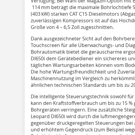
Verfügung. Bei Wahl der Magazin-Option mit
114 mm beträgt die maximale Bohrlochtiefe 5
(403 kW) starken CAT C15 Dieselmotors (Abgas
zuverlässigen Kompressors ist auf das Hoc
Größe von 4 – 6,5 Zoll zugeschnitten.
Dank ausgezeichneter Sicht auf den Bohrbere
Touchscreen für alle Überwachungs- und Dia
Bohrautomatik bietet die geräuscharme ergo
DI650i dem Gerätebediener ein sichereres und
täglichen Wartungsarbeiten können vom Bode
Die hohe Wartungsfreundlichkeit und Zuverlä
Maschinennutzung im Vergleich zu herkömml
ähnlichen technischen Standards um bis zu 
Die intelligente Steuerungstechnik sowohl fü
kann den Kraftstoffverbrauch um bis zu 15 %
Bohrgeräten verringern. Eine zusätzliche Steig
Leopard DI650i wird durch die luftmengengere
gegenüber druckgeregelten Steuerungen bei 
und erhöhtem Gegendruck (zum Beispiel weg