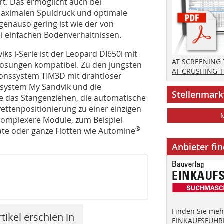
t. Das ermöglicht auch bei
maximalen Spüldruck und optimale
genauso gering ist wie der von
 einfachen Bodenverhältnissen.
s i-Serie ist der Leopard DI650i mit
AT SCREENING
lösungen kompatibel. Zu den jüngsten
AT CRUSHING 
onssystem TIM3D mit drahtloser
system My Sandvik und die
Stellenmark
e das Stangenziehen, die automatische
ettenpositionierung zu einer einzigen
komplexere Module, zum Beispiel
®
te oder ganze Flotten wie Automine
Anbieter fi
Finden Sie mehr
tikel erschien in
EINKAUFSFÜHRE