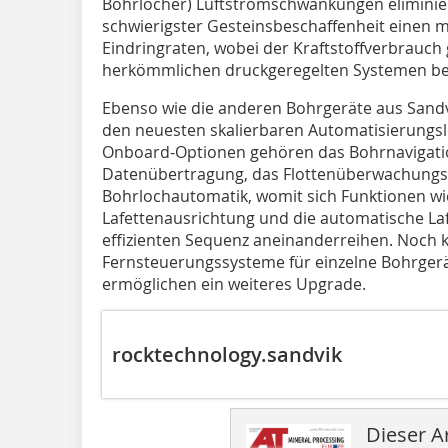
Bohrlöcher) Luftstromschwankungen eliminier
schwierigster Gesteinsbeschaffenheit einen 
Eindringraten, wobei der Kraftstoffverbrauch 
herkömmlichen druckgeregelten Systemen bei
Ebenso wie die anderen Bohrgeräte aus Sandvik
den neuesten skalierbaren Automatisierungs
Onboard-Optionen gehören das Bohrnavigati
Datenübertragung, das Flottenüberwachungs
Bohrlochautomatik, womit sich Funktionen wi
Lafettenausrichtung und die automatische Laf
effizienten Sequenz aneinanderreihen. Noch 
Fernsteuerungssysteme für einzelne Bohrgerä
ermöglichen ein weiteres Upgrade.
rocktechnology.sandvik
Dieser Ar