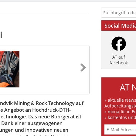
Social Medi
i
AT auf
facebook
AT 
» aktuelle New
andvik Mining & Rock Technology auf
Aufbereitungst
s Angebot an Hochdruck-DTH-
» monatliche E
Technologie. Das neue Bohrgerät ist
» kostenlos un
. Dank einer ausgewogenen
ungen und innovativen neuen