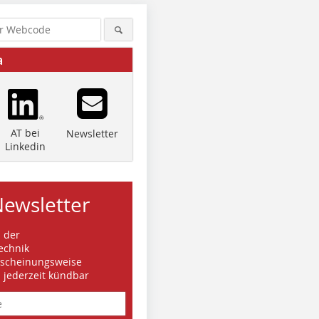
a
AT bei
Newsletter
Linkedin
Newsletter
s der
echnik
rscheinungsweise
d jederzeit kündbar