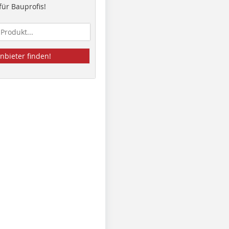
ür Bauprofis!
nbieter finden!