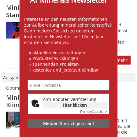
Mining Equipment sichert Hightech-
Standort Deutschland
Interesse an den neusten Informationen
Eine neue Sichtweise auf Rohstoffe und
zur Aufbereitung mineralischer Rohstoffe?
deren Bedeutung für die Energiewende ist
Dann melden Sie sich zu unserem
für ein Gelingen der Klimawende in
kostenlosen Newsletter an! 12x im Jahr
Deutschland unverzichtbar. Dabei helfen
erfahren Sie mehr zu:
Digitalisierung und Bürokratieabbau....
» aktuellen Veranstaltungen
» Produktentwicklungen
mehr
» spannenden Projekten
» kostenlos und jederzeit kündbar
Ausgabe 01-02/2021
Optimistischer Ausblick
Mining ist unverzichtbar für die
Anti-Roboter-Verifizierung
Klimawende
Hier klicken
Friendly
Captcha ⇗
D?ie Bergbaumaschinenindustrie in
Deutschland rechnet für das Jahr 2020 mit
Melden Sie sich jetzt an!
einem Umsatzrückgang von 10 bis 15 %. Die
Branche blickt dennoch optimistisch in die