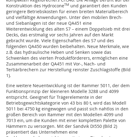
TM
Konstruktion des Hydrocone
und garantiert den Kunden
geringere Betriebskosten für einen breiten Materialbereich
und vielfältige Anwendungen. Unter den mobilen Brech-
und Siebanlagen ist der neue QA451 eine
Weiterentwicklung des alten S7 – einem Doppelsieb mit drei
Decks, das erstmalig vor sechs Jahren auf den Markt
gebracht wurde. Viele Eigenschaften des S7 und des
folgenden QA450 wurden beibehalten. Neue Merkmale, wie
z.B. das hydraulische Heben und Senken sowie das
Schwenken des vierten Produktförderers, ermöglichen eine
Zusammenarbeit der QA451 mit Vor-, Nach- und
Tertiärbrechern zur Herstellung reinster Zuschlagstoffe (Bild
1).
Eine weitere Neuentwicklung ist der Rammer 5011, der dem
Funktionsprinzip der kleineren Modelle 3288 und 4099
entspricht. Geeignet für Trägerelemente in der
Betriebsgewichtskategorie von 43 bis 80 t, wird das Modell
5011 bei 4750 kg eingewogen und passt sich nahtlos in den
großen Bereich von Rammer mit den Modellen 4099 und
7013 ein, um die Kunden mit einer kompletten Palette von
Hämmern zu versorgen. Mit der Sandvik DI550 (Bild 2)
präsentiert das Unternehmen eine