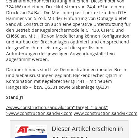
Senkhammerbohrvorrichtung mit einem Dieselmotor von
324 kW und einem Druckluftstrom von 24,4 m³ bei einem
Druck von 24 Bar. Die Maschine passt perfekt zu dem DTH-
Hammer von 5 Zoll. Mit der Einführung von Optiagg bietet
Sandvik Construction auch eine operative Unterstützung für
den Betrieb der Kegelbrechermodelle CH430, CH440 und
CH660 an. Mit Hilfe von Modellierung können Konfiguration
und Aufbau der Brechanlagen optimiert und entsprechend
der gewünschten Leistung auf die spezifischen
Anforderungen des jeweiligen Anwendungsfalls fein
abgestimmt werden.
Darüber hinaus sind Live-Demonstrationen mobiler Brech-
und Siebausrüstungen geplant: Backenbrecher QJ341 in
Kombination mit Kegelbrecher QH441 – mit neuem
Hängesieb – bzw. QS331 sowie Siebanlage QA331.
Stand J1
//www.construction.sandvik.com" target="_blank"
>www.construction.sandvik.com
:
www.construction.sandvik.com
Dieser Artikel erschien in