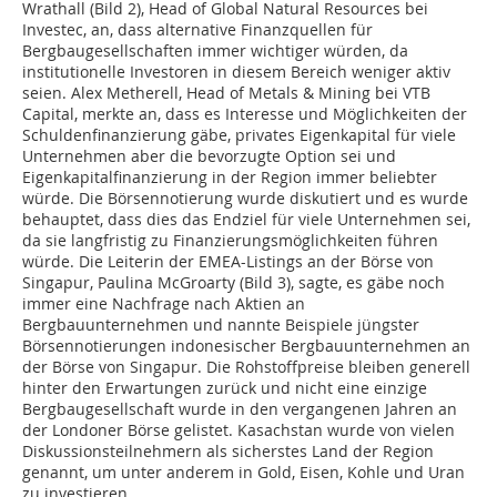
Wrathall (Bild 2), Head of Global Natural Resources bei
Investec, an, dass alternative Finanzquellen für
Bergbaugesellschaften immer wichtiger würden, da
institutionelle Investoren in diesem Bereich weniger aktiv
seien. Alex Metherell, Head of Metals & Mining bei VTB
Capital, merkte an, dass es Interesse und Möglichkeiten der
Schuldenfinanzierung gäbe, privates Eigenkapital für viele
Unternehmen aber die bevorzugte Option sei und
Eigenkapitalfinanzierung in der Region immer beliebter
würde. Die Börsennotierung wurde diskutiert und es wurde
behauptet, dass dies das Endziel für viele Unternehmen sei,
da sie langfristig zu Finanzierungsmöglichkeiten führen
würde. Die Leiterin der EMEA-Listings an der Börse von
Singapur, Paulina McGroarty (Bild 3), sagte, es gäbe noch
immer eine Nachfrage nach Aktien an
Bergbauunternehmen und nannte Beispiele jüngster
Börsennotierungen indonesischer Bergbauunternehmen an
der Börse von Singapur. Die Rohstoffpreise bleiben generell
hinter den Erwartungen zurück und nicht eine einzige
Bergbaugesellschaft wurde in den vergangenen Jahren an
der Londoner Börse gelistet. Kasachstan wurde von vielen
Diskussionsteilnehmern als sicherstes Land der Region
genannt, um unter anderem in Gold, Eisen, Kohle und Uran
zu investieren.