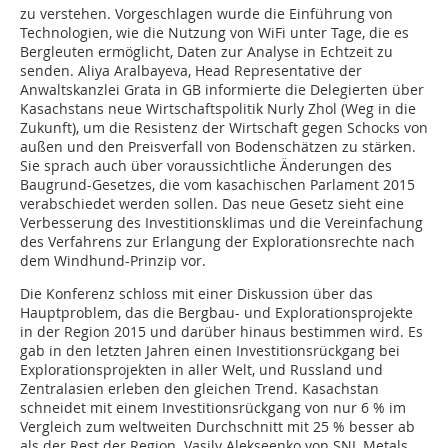
zu verstehen. Vorgeschlagen wurde die Einführung von
Technologien, wie die Nutzung von WiFi unter Tage, die es
Bergleuten ermöglicht, Daten zur Analyse in Echtzeit zu
senden. Aliya Aralbayeva, Head Representative der
Anwaltskanzlei Grata in GB informierte die Delegierten über
Kasachstans neue Wirtschaftspolitik Nurly Zhol (Weg in die
Zukunft), um die Resistenz der Wirtschaft gegen Schocks von
außen und den Preisverfall von Bodenschätzen zu stärken.
Sie sprach auch über voraussichtliche Änderungen des
Baugrund-Gesetzes, die vom kasachischen Parlament 2015
verabschiedet werden sollen. Das neue Gesetz sieht eine
Verbesserung des Investitionsklimas und die Vereinfachung
des Verfahrens zur Erlangung der Explorationsrechte nach
dem Windhund-Prinzip vor.
Die Konferenz schloss mit einer Diskussion über das
Hauptproblem, das die Bergbau- und Explorationsprojekte
in der Region 2015 und darüber hinaus bestimmen wird. Es
gab in den letzten Jahren einen Investitionsrückgang bei
Explorationsprojekten in aller Welt, und Russland und
Zentralasien erleben den gleichen Trend. Kasachstan
schneidet mit einem Investitionsrückgang von nur 6 % im
Vergleich zum weltweiten Durchschnitt mit 25 % besser ab
als der Rest der Region. Vasily Alekseenko von SNL Metals