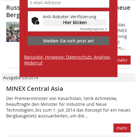
Russland soll ­attraktiver werden für neue
Bergbauunternehmen
Anti-Roboter-Verifizierung
Hier klicken
V?om 01.-03.10.2013 findet in Moskau das
Friendly
Captcha ⇗
Forum für Bergbau und Erkundung MINEX
Russland 2013 (MINEX Russia 2013 Mining
Melden Sie sich jetzt an!
and Exploration Forum) statt. Russland
gehört zu den zehn führenden Ländern,...
Beispiele, Hinweise: Datenschutz, Analyse,
mehr
Widerruf
Ausgabe 03/2014
MINEX Central Asia
Der Premierminister von Kasachstan, Serik Achmetow,
beauftragte den Minister für Industrie und Neue
Technologien, bis zum 1. Juli 2014 das Konzept für ein neues
Bergbaugesetz auszuarbeiten, um die...
mehr