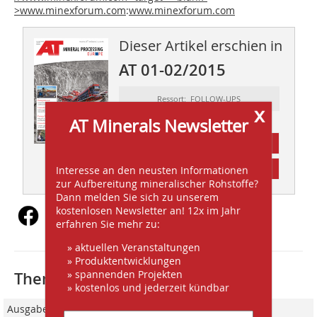
>www.minexforum.com
:
www.minexforum.com
Dieser Artikel erschien in
AT 01-02/2015
Ressort: FOLLOW-UPS
x
AT Minerals Newsletter
Abonnement
Inhaltsverzeichnis
Interesse an den neusten Informationen
zur Aufbereitung mineralischer Rohstoffe?
Dann melden Sie sich zu unserem
kostenlosen Newsletter an! 12x im Jahr
erfahren Sie mehr zu:
» aktuellen Veranstaltungen
» Produktentwicklungen
» spannenden Projekten
Thematisch passende Artikel:
» kostenlos und jederzeit kündbar
Ausgabe 09/2013