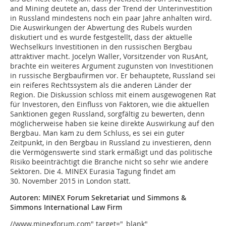
and Mining deutete an, dass der Trend der Unterinvestition
in Russland mindestens noch ein paar Jahre anhalten wird.
Die Auswirkungen der Abwertung des Rubels wurden
diskutiert und es wurde festgestellt, dass der aktuelle
Wechselkurs Investitionen in den russischen Bergbau
attraktiver macht. Jocelyn Waller, Vorsitzender von RusAnt,
brachte ein weiteres Argument zugunsten von Investitionen
in russische Bergbaufirmen vor. Er behauptete, Russland sei
ein reiferes Rechtssystem als die anderen Länder der
Region. Die Diskussion schloss mit einem ausgewogenen Rat
für Investoren, den Einfluss von Faktoren, wie die aktuellen
Sanktionen gegen Russland, sorgfältig zu bewerten, denn
möglicherweise haben sie keine direkte Auswirkung auf den
Bergbau. Man kam zu dem Schluss, es sei ein guter
Zeitpunkt, in den Bergbau in Russland zu investieren, denn
die Vermögenswerte sind stark ermäßigt und das politische
Risiko beeinträchtigt die Branche nicht so sehr wie andere
Sektoren. Die 4. MINEX Eurasia Tagung findet am
30. November 2015 in London statt.
Autoren: MINEX Forum Sekretariat und Simmons &
Simmons International Law Firm
//www.minexforum.com" target="_blank"