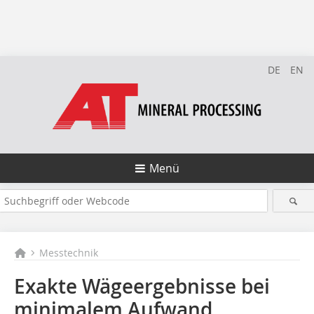
DE
EN
Menü
Messtechnik
Exakte Wägeergebnisse bei
minimalem ­Aufwand