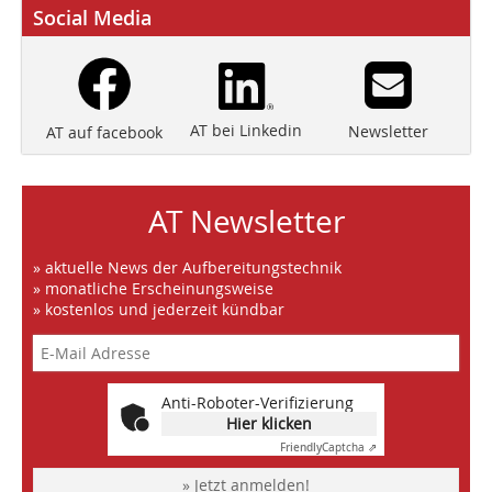
Social Media
AT bei Linkedin
Newsletter
AT auf facebook
AT Newsletter
» aktuelle News der Aufbereitungstechnik
» monatliche Erscheinungsweise
» kostenlos und jederzeit kündbar
Anti-Roboter-Verifizierung
Hier klicken
Friendly
Captcha ⇗
» Jetzt anmelden!