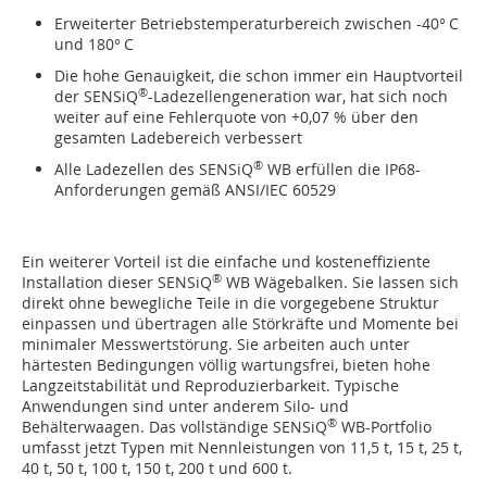
Erweiterter Betriebstemperaturbereich zwischen -40° C
und 180° C
Die hohe Genauigkeit, die­ schon immer ein Hauptvorteil
®
der SENSiQ
-Lade­zellengeneration war, hat sich noch
weiter auf eine Fehlerquote von +0,07 % über den
gesamten Ladebereich verbessert
®
Alle Ladezellen des SENSiQ
WB erfüllen die IP68-
Anforderungen gemäß ANSI/IEC 60529
Ein weiterer Vorteil ist die einfache und kosteneffiziente
®
Installation dieser SENSiQ
WB Wägebalken. Sie lassen sich
direkt ohne bewegliche Teile in die vorgegebene Struktur
einpassen und übertragen alle Störkräfte und Momente bei
minimaler Messwertstörung. Sie arbeiten auch unter
härtesten Bedingungen völlig wartungsfrei, bieten hohe
Langzeitstabilität und Reproduzierbarkeit. Typische
Anwendungen sind unter anderem Silo- und
®
Behälterwaagen. Das vollständige SENSiQ
WB-Portfolio
umfasst jetzt Typen mit Nennleistungen von 11,5 t, 15 t, 25 t,
40 t, 50 t, 100 t, 150 t, 200 t und 600 t.