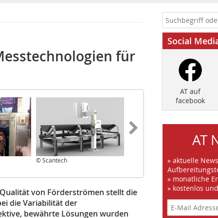
Social Medi
-Messtechnologien für
AT auf
facebook
AT 
» aktuelle New
© Scantech
© Scantech
Aufbereitungst
» monatliche E
» kostenlos un
Qualität von Förderströmen stellt die
 die Variabilität der
fektive, bewährte Lösungen wurden