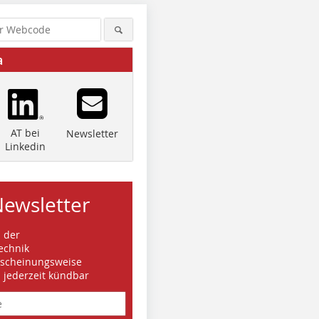
a
AT bei
Newsletter
Linkedin
Newsletter
s der
echnik
rscheinungsweise
d jederzeit kündbar