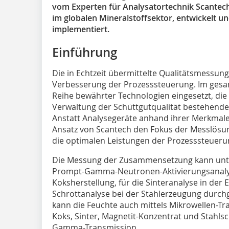
vom Experten für Analysatortechnik Scantec
im globalen Mineralstoffsektor, entwickelt un
implementiert.
E‌inführung
Die in Echtzeit übermittelte Qualitätsmessung 
Verbesserung der Prozesssteuerung. Im gesa
Reihe bewährter Technologien eingesetzt, di
Verwaltung der Schüttgutqualität bestehende
Anstatt Analysegeräte anhand ihrer Merkmale 
Ansatz von Scantech den Fokus der Messlösung
die optimalen Leistungen der Prozesssteuerun
Die Messung der Zusammensetzung kann unt
Prompt-Gamma-Neutronen-Aktivierungsanalyse
Koksherstellung, für die Sinteranalyse in der
Schrottanalyse bei der Stahlerzeugung durchg
kann die Feuchte auch mittels Mikrowellen-T
Koks, Sinter, Magnetit-Konzentrat und Stahls
Gamma-Transmission.