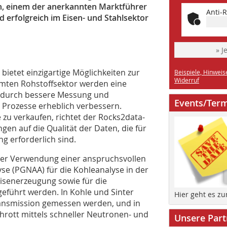
h, einem der anerkannten Marktführer
Anti-R
d erfolgreich im Eisen- und Stahlsektor
» J
bietet einzigartige Möglichkeiten zur
Beispiele, Hinweis
Widerruf
mten Rohstoffsektor werden eine
e durch bessere Messung und
Events/Ter
 Prozesse erheblich verbessern.
zu verkaufen, richtet der Rocks2data-
en auf die Qualität der Daten, die für
g erforderlich sind.
er Verwendung einer anspruchsvollen
 (PGNAA) für die Kohleanalyse in der
 Eisenerzeugung sowie für die
eführt werden. In Kohle und Sinter
Hier geht es z
ransmission gemessen werden, und in
chrott mittels schneller Neutronen- und
Unsere Part