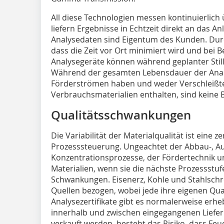
All diese Technologien messen kontinuierlich
liefern Ergebnisse in Echtzeit direkt an das 
Analysedaten sind Eigentum des Kunden. Durch
dass die Zeit vor Ort minimiert wird und bei B
Analysegeräte können während geplanter Stills
Während der gesamten Lebensdauer der Analy
Förderströmen haben und weder Verschleißtei
Verbrauchsmaterialien enthalten, sind keine
Qualitätsschwankungen
Die Variabilität der Materialqualität ist eine 
Prozesssteuerung. Ungeachtet der Abbau-, A
Konzentrationsprozesse, der Fördertechnik u
Materialien, wenn sie die nächste Prozessstu
Schwankungen. Eisenerz, Kohle und Stahlschr
Quellen bezogen, wobei jede ihre eigenen Qua
Analysezertifikate gibt es normalerweise erh
innerhalb und zwischen eingegangenen Liefe
verkauft werden, besteht das Risiko, dass Fe