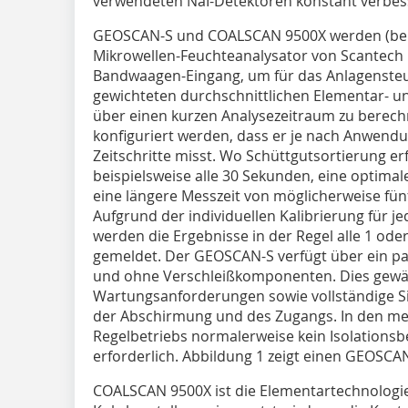
verwendeten NaI-Detektoren konstant verbes
GEOSCAN-S und COALSCAN 9500X werden (bei 
Mikrowellen-Feuchteanalysator von Scantech
Bandwaagen-Eingang, um für das Anlagenste
gewichteten durchschnittlichen Elementar- u
über einen kurzen Analysezeitraum zu berec
konfiguriert werden, dass er je nach Anwend
Zeitschritte misst. Wo Schüttgutsortierung erfo
beispielsweise alle 30 Sekunden, eine optimal
eine längere Messzeit von möglicherweise fü
Aufgrund der individuellen Kalibrierung für 
werden die Ergebnisse in der Regel alle 1 od
gemeldet. Der GEOSCAN-S verfügt über ein p
und ohne Verschleißkomponenten. Dies gewäh
Wartungsanforderungen sowie vollständige Si
der Abschirmung und des Zugangs. In den me
Regelbetriebs normalerweise kein Isolation
erforderlich. Abbildung 1 zeigt einen GEOSCAN
COALSCAN 9500X ist die Elementartechnologie