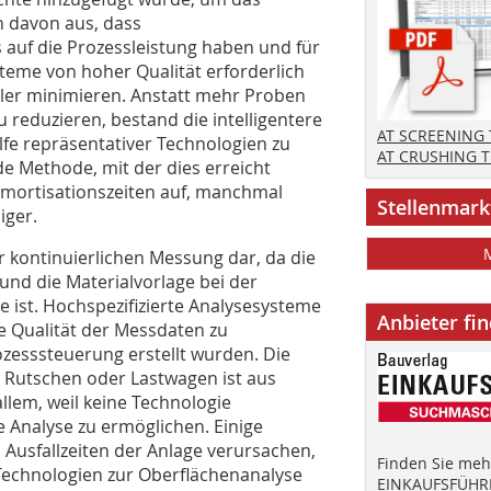
n davon aus, dass
 auf die Prozessleistung haben und für
eme von hoher Qualität erforderlich
hler minimieren. Anstatt mehr Proben
reduzieren, bestand die intelligentere
AT SCREENING
ilfe repräsentativer Technologien zu
AT CRUSHING 
e Methode, mit der dies erreicht
Amortisationszeiten auf, manchmal
Stellenmark
iger.
r kontinuierlichen Messung dar, da die
und die Materialvorlage bei der
e ist. Hochspezifizierte Analysesysteme
Anbieter fi
 Qualität der Messdaten zu
ozesssteuerung erstellt wurden. Die
, Rutschen oder Lastwagen ist aus
llem, weil keine Technologie
e Analyse zu ermöglichen. Einige
Ausfallzeiten der Anlage verursachen,
Finden Sie mehr
Technologien zur Oberflächenanalyse
EINKAUFSFÜHRE