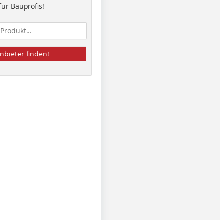
ür Bauprofis!
nbieter finden!