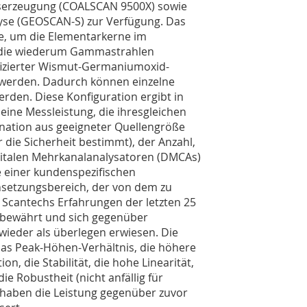
kserzeugung (COALSCAN 9500X) sowie
alyse (GEOSCAN-S) zur Verfügung. Das
e, um die Elementarkerne im
, die wiederum Gammastrahlen
ifizierter Wismut-Germaniumoxid-
 werden. Dadurch können einzelne
den. Diese Konfiguration ergibt in
eine Messleistung, die ihresgleichen
bination aus geeigneter Quellengröße
die Sicherheit bestimmt), der Anzahl,
gitalen Mehrkanalanalysatoren (DMCAs)
e einer kundenspezifischen
nsetzungsbereich, der von dem zu
h Scantechs Erfahrungen der letzten 25
 bewährt und sich gegenüber
 wieder als überlegen erwiesen. Die
 das Peak-Höhen-Verhältnis, die höhere
on, die Stabilität, die hohe Linearität,
ie Robustheit (nicht anfällig für
 haben die Leistung gegenüber zuvor