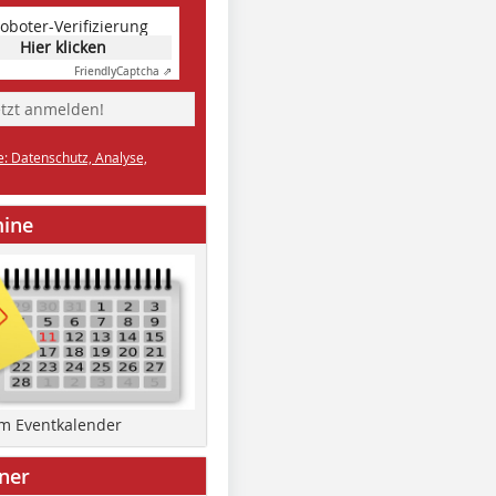
oboter-Verifizierung
Hier klicken
Friendly
Captcha ⇗
etzt anmelden!
e: Datenschutz, Analyse,
mine
um Eventkalender
ner