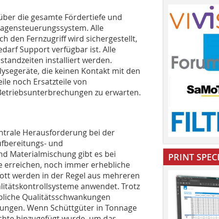
 über die gesamte Fördertiefe und
Anlagensteuerungssystem. Alle
 den Fernzugriff wird sichergestellt,
edarf Support verfügbar ist. Alle
tandzeiten installiert werden.
segeräte, die keinen Kontakt mit den
le noch Ersatzteile von
 Betriebsunterbrechungen zu erwarten.
zentrale Herausforderung bei der
ufbereitungs- und
nd Materialmischung gibt es bei
PRINT SPEC
fe erreichen, noch immer erhebliche
ott werden in der Regel aus mehreren
litätskontrollsysteme anwendet. Trotz
ebliche Qualitätsschwankungen
rungen. Wenn Schüttgüter in Tonnage
uchte hinzugefügt wurde, um das