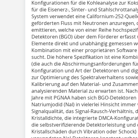
Konfigurationen für die Kohleanalyse zur Ko
für die Eisenerz-, Sinter- und Stahlschrottan
System verwendet eine Californium-252-Quell
geförderten Fluss mit Neutronen anzuregen
emittieren, welche von einer Reihe hochspez
Detektoren (BGO) über dem Förderer erfasst
Elemente direkt und unabhängig gemessen wer
Kombination mit einer proprietären Software 
sucht. Die höhere Spezifikation ist eine Kom
(die auch die Abschirmungsanforderungen für 
Konfiguration und Art der Detektoren und di
zur Optimierung des Spektralverhaltens sowi
Kalibrierung auf den Material- und Zusamme
analysierenden Material zu erwarten ist. Nac
Jahre mit PGNAA haben sich BGO-Detektoren
Natriumjodid (NaI) in vielerlei Hinsicht immer
Signalqualität, das Signal-Rausch-Verhältnis,
Kristalldichte, die integrierte DMCA-Konfigurati
die selbstverifizierende Detektorleistung und d
Kristallschäden durch Vibration oder Schock)