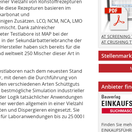
einer Vielzahl von Rohstoffrezepturen
le diese Rezepturen basieren im
­karbonat und
inigen Zusätzen. LCO, NCM, NCA, LMO
mischt. Dank zahlreicher
eter Testlabore ist MAP bei der
AT SCREENING
 in der Sekundärbatteriebranche der
AT CRUSHING 
Hersteller haben sich bereits für die
 weltweit 250 Mischer dieser Art in
Stellenmark
estlaboren nach dem neuesten Stand
r, mit denen die Durchführung von
elen verschiedenen Arten Schüttguts
Anbieter fi
 bestmögliche Simulation industrieller
 der Logik tatsächlicher Anwendungen
r werden allgemein in einer Vielzahl
en und Dispergieren eingesetzt. Sie
 für Laboranwendungen bis zu 25 000 l
Finden Sie mehr
EINKAUFSFÜHRE