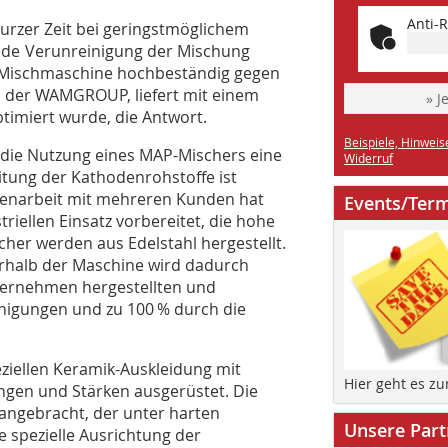
Anti-R
 kurzer Zeit bei geringstmöglichem
ede Verunreinigung der Mischung
 Mischmaschine hochbeständig gegen
l der WAMGROUP, liefert mit einem
» J
timiert wurde, die Antwort.
Beispiele, Hinweis
 die Nutzung eines MAP-Mischers eine
Widerruf
eitung der Kathodenrohstoffe ist
menarbeit mit mehreren Kunden hat
Events/Ter
riellen Einsatz vorbereitet, die hohe
scher werden aus Edelstahl hergestellt.
rhalb der Maschine wird dadurch
ternehmen hergestellten und
igungen und zu 100 % durch die
ziellen Keramik-Auskleidung mit
Hier geht es z
ngen und Stärken ausgerüstet. Die
 angebracht, der unter harten
Unsere Part
 spezielle Ausrichtung der