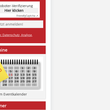
oboter-Verifizierung
Hier klicken
Friendly
Captcha ⇗
etzt anmelden!
e: Datenschutz, Analyse,
mine
um Eventkalender
ner