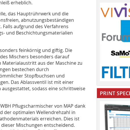
leiß erheblich.
elle, das Hauptrührwerk und die
onsfreien, abnutzungsbeständigen
 Falls aufgrund des Verfahrens
gs- und Beschichtungsmaterialien
sonders feinkörnig und giftig. Die
 des Mischers besonders darauf
n Materialaustritt aus der Maschine zu
tungen bestechen durch
rkömmlicher Stopfbuchsen und
n. Das Ablassventil ist mit einer
ausgestattet, sodass eine schrittweise
PRINT SPEC
ie WBH Pflugscharmischer von MAP dank
 der optimalen Wellendrehzahl in
thodenmaterials erreichen. Dies ist
ät dieser Mischungen entscheidend.