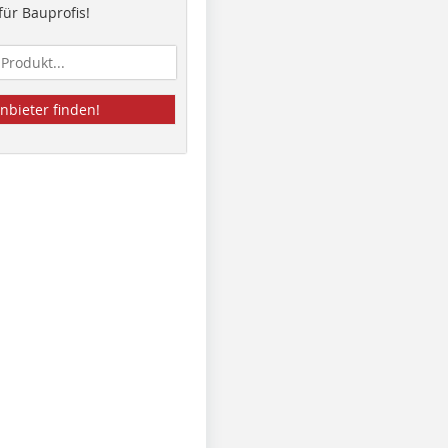
ür Bauprofis!
nbieter finden!