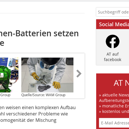
Social Medi
nen-Batterien setzen
e
AT auf
facebook
AT 
» aktuelle New
 Group
Quelle/Source: WAM Group
Aufbereitungst
» monatliche E
rien weisen einen komplexen Aufbau
» kostenlos un
ahl verschiedener Probleme wie
Homogenität der Mischung