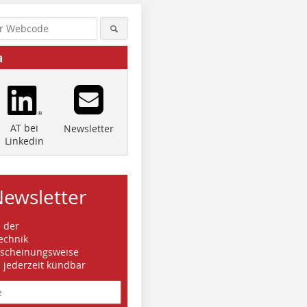
a
AT bei
Newsletter
Linkedin
Newsletter
s der
echnik
rscheinungsweise
d jederzeit kündbar