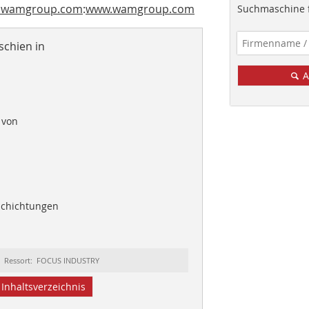
w.wamgroup.com
:
www.wamgroup.com
Suchmaschine f
schien in
A
 von
schichtungen
Ressort: FOCUS INDUSTRY
Inhaltsverzeichnis