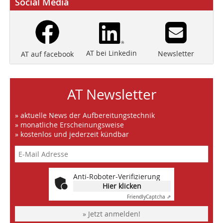
Social Media
AT bei Linkedin
Newsletter
AT auf facebook
AT Newsletter
» aktuelle News der Aufbereitungstechnik
» monatliche Erscheinungsweise
» kostenlos und jederzeit kündbar
Anti-Roboter-Verifizierung
Hier klicken
Friendly
Captcha ⇗
» Jetzt anmelden!