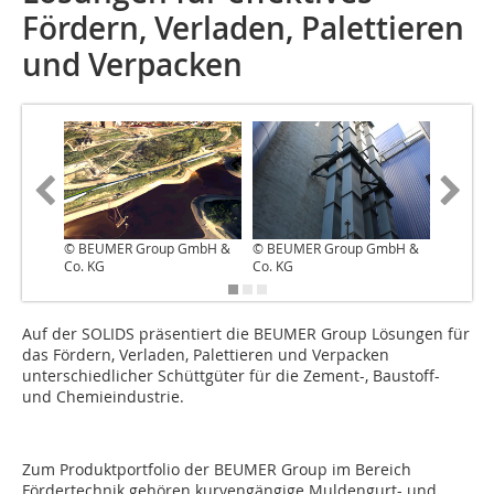
Fördern, ­Verladen, Palettieren
und Verpacken
© BEUMER Group GmbH &
© BEUMER Group GmbH &
© BEUM
Co. KG
Co. KG
Co. KG
Auf der SOLIDS präsentiert die BEUMER Group Lösungen für
das Fördern, Verladen, Palettieren und Verpacken
unterschiedlicher Schüttgüter für die Zement-, Baustoff-
und Chemieindustrie.
Zum Produktportfolio der BEUMER Group im Bereich
Fördertechnik gehören kurvengängige Muldengurt- und