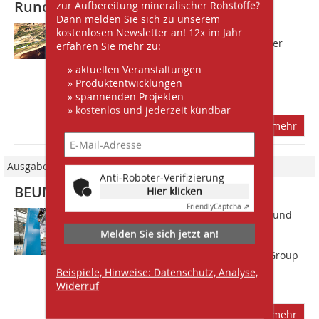
Rund ums Schüttgut
zur Aufbereitung mineralischer Rohstoffe?
Dann melden Sie sich zu unserem
Die BEUMER Group informiert auf der
kostenlosen Newsletter an! 12x im Jahr
SOLIDS Dortmund am Stand C09-4 über
erfahren Sie mehr zu:
Lösungen für das Fördern, Verladen,
» aktuellen Veranstaltungen
Palettieren und Verpacken
» Produktentwicklungen
unterschiedlicher Schüttgüter für die
» spannenden Projekten
Zement-, Baustoff-...
» kostenlos und jederzeit kündbar
mehr
Ausgabe 09/2023
Anti-Roboter-Verifizierung
BEUMER Group GmbH & Co. KG
Hier klicken
Friendly
Captcha ⇗
Hersteller müssen Baustoffe, Zement und
(petro-)chemische Produkte fördern,
Melden Sie sich jetzt an!
verladen, abfüllen, palettieren und
verpacken  dafür bietet die BEUMER Group
Beispiele, Hinweise: Datenschutz, Analyse,
die passenden Lösungen. Auf der
Widerruf
POWTECH...
mehr