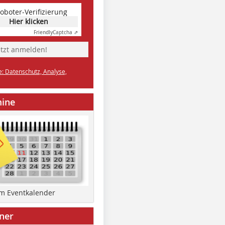
oboter-Verifizierung
Hier klicken
Friendly
Captcha ⇗
etzt anmelden!
e: Datenschutz, Analyse,
mine
um Eventkalender
ner