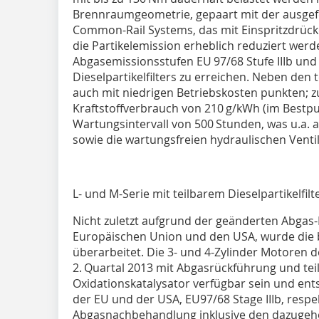
Brennraumgeometrie, gepaart mit der ausgefe
Common-Rail Systems, das mit Einspritzdrücke
die Partikelemission erheblich reduziert werde
Abgasemissionsstufen EU 97/68 Stufe IIIb und E
Dieselpartikelfilters zu erreichen. Neben de
auch mit niedrigen Betriebskosten punkten; 
Kraftstoffverbrauch von 210 g/kWh (im Bestp
Wartungsintervall von 500 Stunden, was u.a. 
sowie die wartungsfreien hydraulischen Venti
L- und M-Serie mit teilbarem Dieselpartikelfilt
Nicht zuletzt aufgrund der geänderten Abgas-
Europäischen Union und den USA, wurde die
überarbeitet. Die 3- und 4-Zylinder Motoren
2. Quartal 2013 mit Abgasrückführung und teil
Oxidationskatalysator verfügbar sein und e
der EU und der USA, EU97/68 Stage IIIb, respekt
Abgasnachbehandlung inklusive den dazugehö