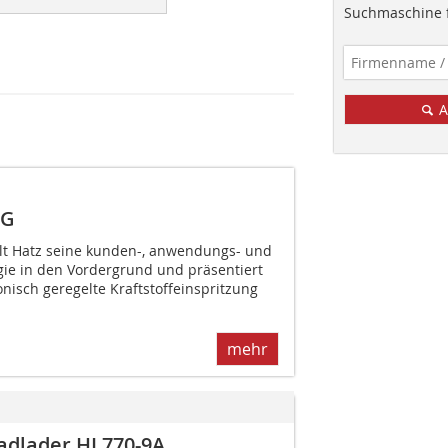
Suchmaschine f
A
KG
lt Hatz seine kunden-, anwendungs- und
egie in den Vordergrund und präsentiert
onisch geregelte Kraftstoffeinspritzung
mehr
adlader HL770-9A