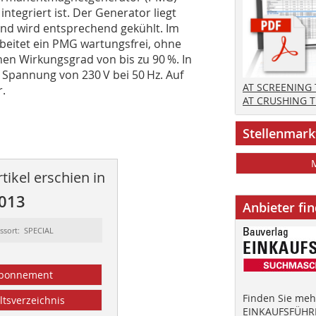
ntegriert ist. Der Generator liegt
und wird entsprechend gekühlt. Im
eitet ein PMG wartungsfrei, ohne
n Wirkungsgrad von bis zu 90 %. In
e Spannung von 230 V bei 50 Hz. Auf
AT SCREENING
r.
AT CRUSHING 
Stellenmark
tikel erschien in
2013
Anbieter fi
ssort: SPECIAL
bonnement
Finden Sie mehr
ltsverzeichnis
EINKAUFSFÜHRE