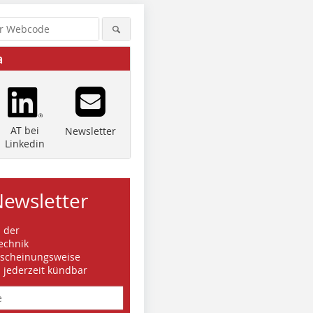
a
AT bei
Newsletter
Linkedin
Newsletter
s der
echnik
rscheinungsweise
d jederzeit kündbar