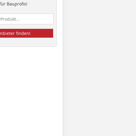
ür Bauprofis!
nbieter finden!