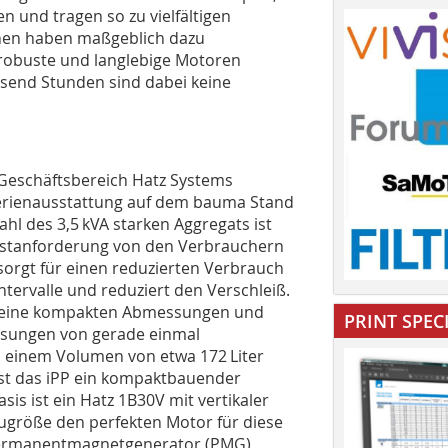
n und tragen so zu vielfältigen
ihen haben maßgeblich dazu
r robuste und langlebige Motoren
usend Stunden sind dabei keine
m Geschäftsbereich Hatz Systems
r Serienausstattung auf dem bauma Stand
ahl des 3,5 kVA starken Aggregats ist
 Lastanforderung von den Verbrauchern
sorgt für einen reduzierten Verbrauch
ntervalle und reduziert den Verschleiß.
seine kompakten Abmessungen und
PRINT SPEC
ssungen von gerade einmal
as einem Volumen von etwa 172 Liter
ist das iPP ein kompaktbauender
sis ist ein Hatz 1B30V mit vertikaler
augröße den perfekten Motor für diese
 Permanentmagnetgenerator (PMG)