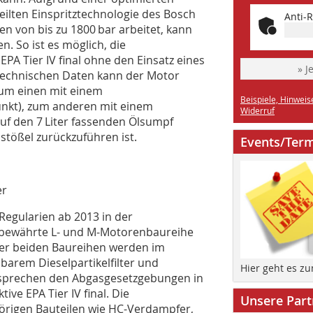
ilten Einspritztechnologie des Bosch
Anti-R
n von bis zu 1800 bar arbeitet, kann
n. So ist es möglich, die
PA Tier IV final ohne den Einsatz eines
» J
n technischen Daten kann der Motor
zum einen mit einem
Beispiele, Hinweis
unkt), zum anderen mit einem
Widerruf
auf den 7 Liter fassenden Ölsumpf
lstößel zurückzuführen ist.
Events/Ter
er
Regularien ab 2013 in der
 bewährte L- und M-Motorenbaureihe
 der beiden Baureihen werden im
barem Dieselpartikelfilter und
Hier geht es z
ntsprechen den Abgasgesetzgebungen in
ive EPA Tier IV final. Die
Unsere Part
rigen Bauteilen wie HC-Verdampfer,