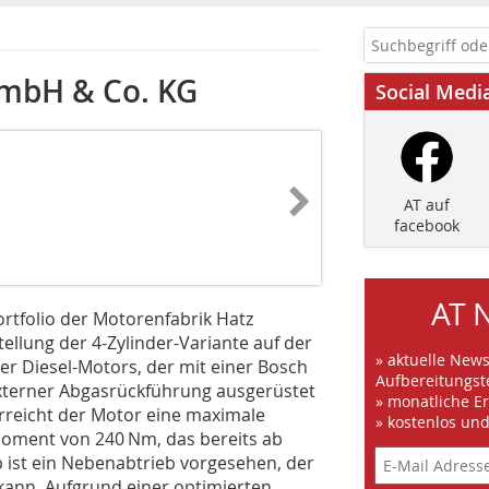
bH & Co. KG
Social Medi
AT auf
facebook
AT 
rtfolio der Motorenfabrik Hatz
tellung der 4-Zylinder-Variante auf der
» aktuelle New
ter Diesel-Motors, der mit einer Bosch
Aufbereitungst
xterner Abgasrückführung ausgerüstet
» monatliche E
rreicht der Motor eine maximale
» kostenlos un
oment von 240 Nm, das bereits ab
 ist ein Nebenabtrieb vorgesehen, der
kann. Aufgrund einer optimierten