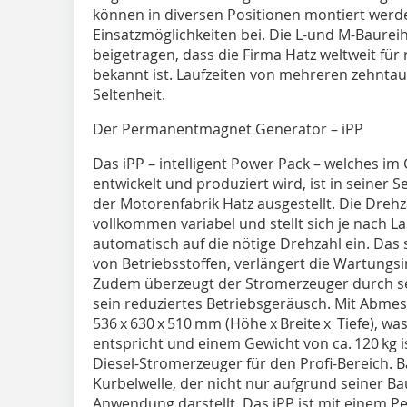
können in diversen Positionen montiert werde
Einsatzmöglichkeiten bei. Die L-und M-Baure
beigetragen, dass die Firma Hatz weltweit fü
bekannt ist. Laufzeiten von mehreren zehnta
Seltenheit.
Der Permanentmagnet Generator – iPP
Das iPP – intelligent Power Pack – welches i
entwickelt und produziert wird, ist in seine
der Motorenfabrik Hatz ausgestellt. Die Drehz
vollkommen variabel und stellt sich je nach
automatisch auf die nötige Drehzahl ein. Das 
von Betriebsstoffen, verlängert die Wartungsi
Zudem überzeugt der Stromerzeuger durch 
sein reduziertes Betriebsgeräusch. Mit Abme
536 x 630 x 510 mm (Höhe x Breite x Tiefe), w
entspricht und einem Gewicht von ca. 120 kg 
Diesel-Stromerzeuger für den Profi-Bereich. Ba
Kurbelwelle, der nicht nur aufgrund seiner B
Anwendung darstellt. Das iPP ist mit einem