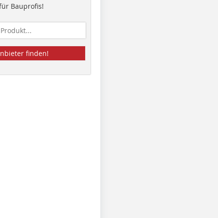
ür Bauprofis!
nbieter finden!