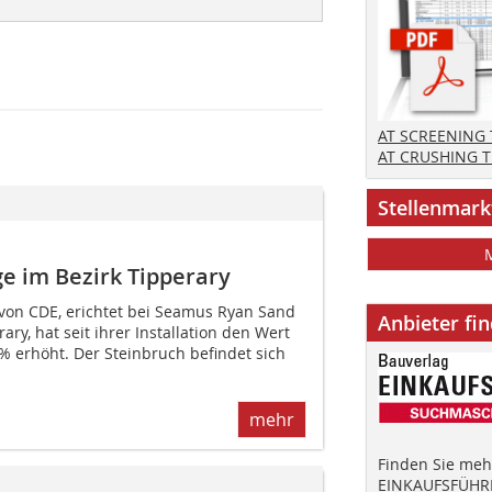
AT SCREENING
AT CRUSHING 
Stellenmark
 im Bezirk Tipperary
von CDE, erichtet bei Seamus Ryan Sand
Anbieter fi
ary, hat seit ihrer Installation den Wert
 erhöht. Der Steinbruch befindet sich
mehr
Finden Sie mehr
EINKAUFSFÜHRE