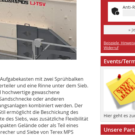
Anti-R
» J
Beispiele, Hinweis
Widerruf
Events/Ter
Aufgabekasten mit zwei Sprühbalken
erteiler und eine Rinne unter dem Sieb.
ul hochwertige gewaschene
 Sandschnecke oder anderen
ungsanlagen kombiniert werden. Der
til ermöglicht die Beschickung des
Hier geht es z
 des Siebs, was zusätzliche Flexibilität
pakten Gelände oder als Teil eines
Unsere Part
Brecher und Siebe von Terex MPS