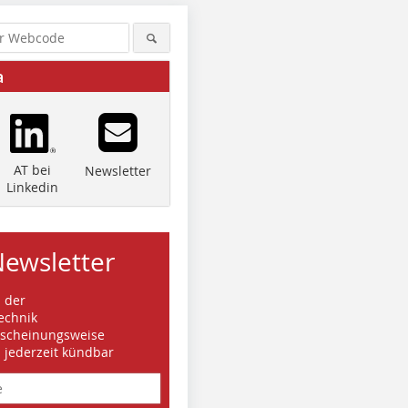
a
AT bei
Newsletter
Linkedin
Newsletter
s der
echnik
rscheinungsweise
d jederzeit kündbar