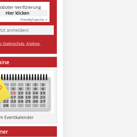
oboter-Verifizierung
Hier klicken
Friendly
Captcha ⇗
etzt anmelden!
e: Datenschutz, Analyse,
mine
um Eventkalender
ner