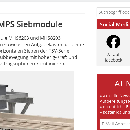
 MPS Siebmodule
Social Medi
module MHS6203 und MHS8203
on sowie einen Aufgabekasten und eine
orizontalen Sieben der TSV-Serie
AT auf
y™-Hubbewegung mit hoher g-Kraft und
facebook
Austragsoptionen kombinieren.
AT 
» aktuelle New
Aufbereitungst
» monatliche E
» kostenlos un