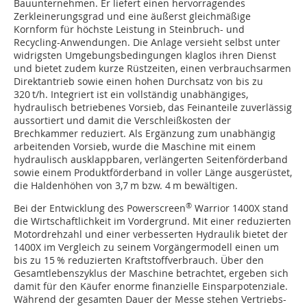
Bauunternehmen. Er liefert einen hervorragendes
Zerkleinerungsgrad und eine äußerst gleichmäßige
Kornform für höchste Leistung in Steinbruch- und
Recycling-Anwendungen. Die Anlage versieht selbst unter
widrigsten Umgebungsbedingungen klaglos ihren Dienst
und bietet zudem kurze Rüstzeiten, einen verbrauchsarmen
Direktantrieb sowie einen hohen Durchsatz von bis zu
320 t/h. Integriert ist ein vollständig unabhängiges,
hydraulisch betriebenes Vorsieb, das Feinanteile zuverlässig
aussortiert und damit die Verschleißkosten der
Brechkammer reduziert. Als Ergänzung zum unabhängig
arbeitenden Vorsieb, wurde die Maschine mit einem
hydraulisch ausklappbaren, verlängerten Seitenförderband
sowie einem Produktförderband in voller Länge ausgerüstet,
die Haldenhöhen von 3,7 m bzw. 4 m bewältigen.
®
Bei der Entwicklung des Powerscreen
Warrior 1400X stand
die Wirtschaftlichkeit im Vordergrund. Mit einer reduzierten
Motordrehzahl und einer verbesserten Hydraulik bietet der
1400X im Vergleich zu seinem Vorgängermodell einen um
bis zu 15 % reduzierten Kraftstoffverbrauch. Über den
Gesamtlebenszyklus der Maschine betrachtet, ergeben sich
damit für den Käufer enorme finanzielle Einsparpotenziale.
Während der gesamten Dauer der Messe stehen Vertriebs-