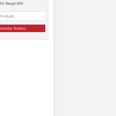
ür Bauprofis!
nbieter finden!