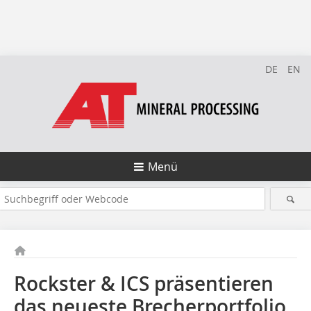
DE
EN
Menü
Rockster & ICS präsentieren
das neueste­ ­Brecherportfolio