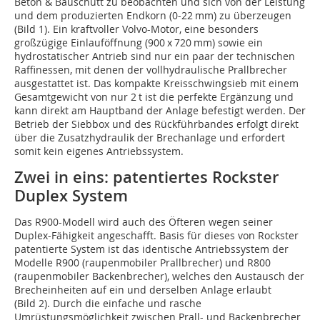
Beton & Bauschutt zu beobachten und sich von der Leistung
und dem produzierten Endkorn (0-22 mm) zu überzeugen
(Bild 1). Ein kraftvoller Volvo-Motor, eine besonders
großzügige Einlauföffnung (900 x 720 mm) sowie ein
hydrostatischer Antrieb sind nur ein paar der technischen
Raffinessen, mit denen der vollhydraulische Prallbrecher
ausgestattet ist. Das kompakte Kreisschwingsieb mit einem
Gesamtgewicht von nur 2 t ist die perfekte Ergänzung und
kann direkt am Hauptband der Anlage befestigt werden. Der
Betrieb der Siebbox und des Rückführbandes erfolgt direkt
über die Zusatzhydraulik der Brechanlage und erfordert
somit kein eigenes Antriebssystem.
Zwei in eins: patentiertes Rockster
Duplex System
Das R900-Modell wird auch des Öfteren wegen seiner
Duplex-Fähigkeit angeschafft. Basis für dieses von Rockster
patentierte System ist das identische Antriebssystem der
Modelle R900 (raupenmobiler Prallbrecher) und R800
(raupenmobiler Backenbrecher), welches den Austausch der
Brecheinheiten auf ein und derselben Anlage erlaubt
(Bild 2). Durch die einfache und rasche
Umrüstungsmöglichkeit zwischen Prall- und Backenbrecher