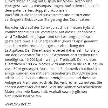
Funkfernbedienung mit Display für Motor-, Rotor- und
Vibrogeschwindigkeitsanpassungen. Außerdem ist sie mit
dem patentierten, doppelfunktionalen
Rückführ-/Haldenband ausgestattet und besitzt eine
verlängerte Siebbox zur Steigerung des Durchsatzes.
Rockster wird auf der Conexpo auch den neuen Hybrid
Prallbrecher R1100DE vorstellen. Mit dieser Technologie
wird Treibstoff eingespart und die Leistung signifikant
gesteigert. Spezielle Energiepuffer „Power Caps“ genannt,
speichern elektrische Energie zur Abdeckung der
Lastspitzen. Der Dieselmotor arbeitet daher sehr konstant,
um den Generator für den Elektromotor anzutreiben und
benötigt ca. 16 000 l/Jahr weniger Treibstoff. Dank dieses
zusätzlichen 190 kW Motors wird außerdem die Leistung um
etwa 30 % gesteigert. Vor allem in Südamerika hat Rockster
einige Kunden, die mit dem patentierten DUPLEX-System
arbeiten (Bild 2), das ihnen ermöglicht, ein und dieselbe
Anlage als Prall- und auch als Backenbrecher zu nutzen. Sie
sparen damit viel Zeit und Geld und können verschiedenste
Materialien wie Bauschutt, Asphalt sowie jeglichen
Naturstein bearbeiten.
www.rockster.at