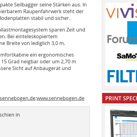
pakte Seilbagger seine Stärken aus. In
opierbarem Raupenfahrwerk steht der
denplatten stabil und sicher.
llastmontagesystem sparen Zeit und
n. Bei einteleskopiertem
e Breite von lediglich 3,0 m.
omfortkabine ein ergonomisches
m 15 Grad neigbar oder um 2,70 m
sere Sicht auf Anbaugerät und
PRINT SPEC
.sennebogen.de
:
www.sennebogen.de
schien in