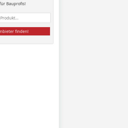
ür Bauprofis!
nbieter finden!