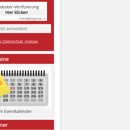
oboter-Verifizierung
Hier klicken
Friendly
Captcha ⇗
etzt anmelden!
e: Datenschutz, Analyse,
mine
um Eventkalender
ner