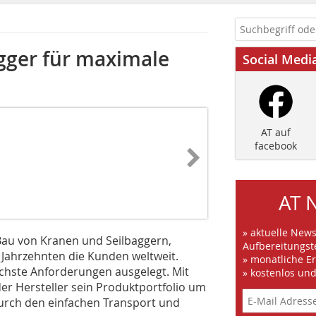
gger für maximale
Social Medi
AT auf
facebook
AT 
» aktuelle New
Bau von Kranen und Seilbaggern,
Aufbereitungst
ahrzehnten die Kunden weltweit.
» monatliche E
öchste Anforderungen ausgelegt. Mit
» kostenlos un
r Hersteller sein Produktportfolio um
durch den einfachen Transport und