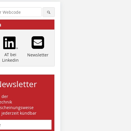
a
AT bei
Newsletter
Linkedin
Newsletter
s der
echnik
rscheinungsweise
d jederzeit kündbar