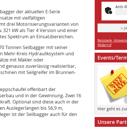
Anti-R
agger der aktuellen E-Serie
ätze mit vielfältigen
amt drei Motorisierungsvarianten von
» J
. 321 kW als Tier 4 Version und einer
eites Spektrum an Einsatzbereichen.
Beispiele, Hinweis
Widerruf
 70 Tonnen Seilbagger mit seiner
en Mehr-Kreis Hydrauliksystem und
Events/Ter
ätze mit Mäkler oder
ind genauso zuverlässig realisierbar,
chinen mit Seilgreifer im Brunnen-
leppschaufel offenbart der
erbau und in der Gewinnung. Zwei 16
kraft. Optional sind diese auch in der
en Auslegerlängen bis 56,9 m,
Hier geht es z
ger ist der Seilbagger auch für den
Unsere Part