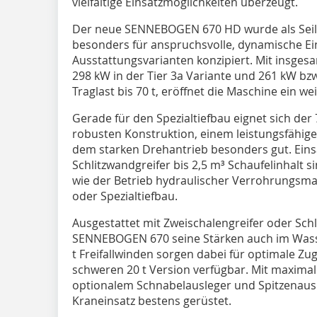
vielfältige Einsatzmöglichkeiten überzeugt.
Der neue SENNEBOGEN 670 HD wurde als Seilb
besonders für anspruchsvolle, dynamische Eins
Ausstattungsvarianten konzipiert. Mit insges
298 kW in der Tier 3a Variante und 261 kW bzw
Traglast bis 70 t, eröffnet die Maschine ein w
Gerade für den Spezialtiefbau eignet sich der
robusten Konstruktion, einem leistungsfähig
dem starken Drehantrieb besonders gut. Eins
Schlitzwandgreifer bis 2,5 m³ Schaufelinhalt s
wie der Betrieb hydraulischer Verrohrungsmas
oder Spezialtiefbau.
Ausgestattet mit Zweischalengreifer oder Sch
SENNEBOGEN 670 seine Stärken auch im Wass
t Freifallwinden sorgen dabei für optimale Zug
schweren 20 t Version verfügbar. Mit maximal
optionalem Schnabelausleger und Spitzenausle
Kraneinsatz bestens gerüstet.