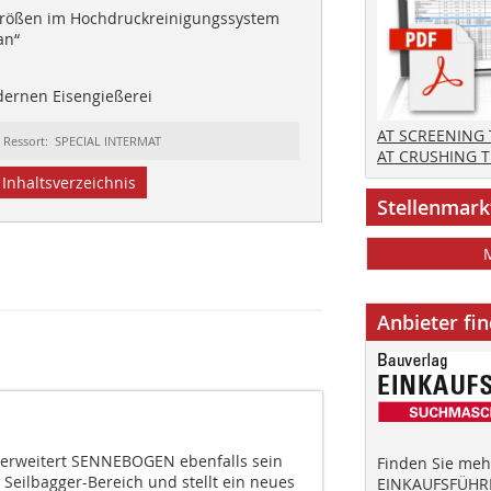
rößen im Hochdruckreinigungssystem
an“
ernen Eisengießerei
AT SCREENING
Ressort: SPECIAL INTERMAT
AT CRUSHING 
Inhaltsverzeichnis
Stellenmark
Anbieter fi
 erweitert SENNEBOGEN ebenfalls sein
Finden Sie mehr
Seilbagger-Bereich und stellt ein neues
EINKAUFSFÜHRE