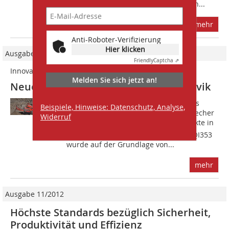
und die Lieferung von Zuschlagstoffen...
mehr
Anti-Roboter-Verifizierung
Hier klicken
Ausgabe 01-02/2022
Friendly
Captcha ⇗
Innovatives Design
Melden Sie sich jetzt an!
Neuer mobiler Prallbrecher von Sandvik
S?andvik Mobile Crushers and Screens
Beispiele, Hinweise: Datenschutz, Analyse,
führt den neuen mittelgroßen Prallbrecher
Widerruf
QI353 ein  der erste der neuen Produkte in
der 3. Generation der 3er-Serie. Der QI353
wurde auf der Grundlage von...
mehr
Ausgabe 11/2012
Höchste Standards bezüglich Sicherheit,
Produktivität und Effizienz