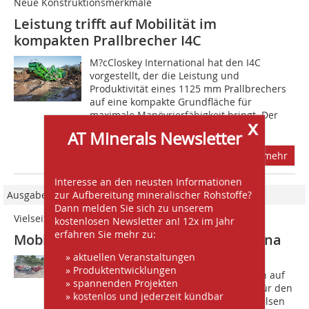
Neue Konstruktionsmerkmale
Leistung trifft auf Mobilität im
kompakten Prallbrecher I4C
M?cCloskey International hat den I4C
vorgestellt, der die Leistung und
Produktivität eines 1125 mm Prallbrechers
auf eine kompakte Grundfläche für
maximale Manövrier­fähigkeit bringt. Der
x
neue...
AT Minerals Newsletter
mehr
Interesse an den neusten Informationen
zur Aufbereitung mineralischer Rohstoffe?
Ausgabe 09/2021
Dann melden Sie sich zu unserem
Vielseitig und hochproduktiv
kostenlosen Newsletter an! 12x im Jahr
erfahren Sie mehr zu:
Mobile Brech- und Siebanlagen in China
» aktuellen Veranstaltungen
D?ie 2018 gegründete Hunan Yan Run
» Produktentwicklungen
Construction Engineering Ltd. hat sich auf
» spannenden Projekten
die Vorbereitung von Grundstücken für den
» kostenlos und jederzeit kündbar
Immobilienbau, die Sprengung von Felsen