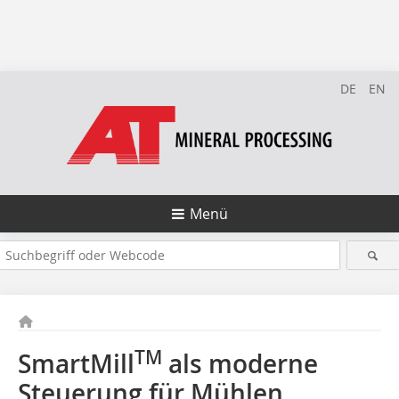
DE
EN
Menü
TM
SmartMill
als moderne
Steuerung für Mühlen­