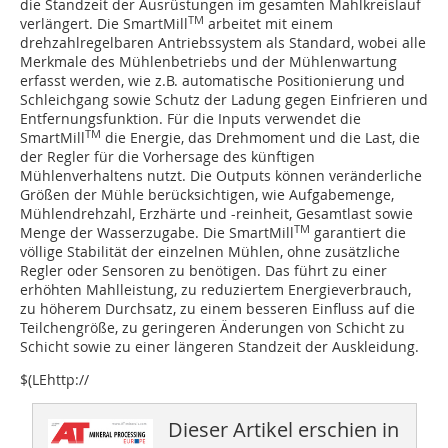
die Standzeit der Ausrüstungen im gesamten Mahlkreislauf
TM
verlängert. Die SmartMill
arbeitet mit einem
drehzahlregelbaren Antriebssystem als Standard, wobei alle
Merkmale des Mühlenbetriebs und der Mühlenwartung
erfasst werden, wie z.B. automatische Positionierung und
Schleichgang sowie Schutz der Ladung gegen Einfrieren und
Entfernungsfunktion. Für die Inputs verwendet die
TM
SmartMill
die Energie, das Drehmoment und die Last, die
der Regler für die Vorhersage des künftigen
Mühlenverhaltens nutzt. Die Outputs können veränderliche
Größen der Mühle berücksichtigen, wie Aufgabemenge,
Mühlendrehzahl, Erzhärte und -reinheit, Gesamtlast sowie
TM
Menge der Wasserzugabe. Die SmartMill
garantiert die
völlige Stabilität der einzelnen Mühlen, ohne zusätzliche
Regler oder Sensoren zu benötigen. Das führt zu einer
erhöhten Mahlleistung, zu reduziertem Energieverbrauch,
zu höherem Durchsatz, zu einem besseren Einfluss auf die
Teilchengröße, zu geringeren Änderungen von Schicht zu
Schicht sowie zu einer längeren Standzeit der Auskleidung.
$(LEhttp://
Dieser Artikel erschien in