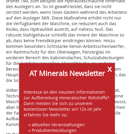
ordnet TML zum Beispiel die Hydraulikschläuche innerhalb
des Auslegers an. So ist gewährleistet, dass sie nicht
zerstört werden, wenn loses Gestein während des Arbeitens
auf den Ausleger fällt. Diese Maßnahme erhöht nicht nur
die Verfügbarkeit der Maschine, sie reduziert auch das
Risiko, dass Hydrauliköl austritt, auf nahezu Null. Das
robuste Stahlgehäuse schließt das Innere der Maschine so
ab, dass keine Fremdkörper eindringen können. Hinzu
kommen besonders lichtstarke Xenon-Arbeitsscheinwerfer,
ein Rammschutz für den Oberwagen, Panzerglas im
vorderen Bereich des Kabinendaches, Schutzabdeckungen
für die Armführungsrollen, Abprallbleche im vorderen
x
Bereich des Hauptarms, Schmutzabweiser zwischen dem
AT Minerals Newsletter
Haupt- und dem Teleskoparm sowie ein Kamerasystem, das
die Sicht nach hinten und zur Seite ermöglicht.
Volker Bongardt, International Country Manager der TML
Interesse an den neusten Informationen
Technik GmbH, kennt die Bedingungen, unter denen seine
zur Aufbereitung mineralischer Rohstoffe?
Maschinen arbeiten: „Wir konstruieren sehr kostenbewusst,
Dann melden Sie sich zu unserem
aber bei zwei Aspekten sparen wir nicht: bei der Sicherheit
kostenlosen Newsletter an! 12x im Jahr
der Fahrer und der Verfügbarkeit unserer Maschine. Alle
erfahren Sie mehr zu:
Aufbauten der Maschine sind aus Stahl und nicht aus
Kunststoff.“
» aktuellen Veranstaltungen
» Produktentwicklungen