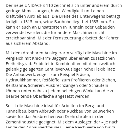
Der neue UNIDACHS 110 zeichnet sich unter anderem durch
geringe Abmessungen, hohe Wendigkeit und einen
kraftvollen Antrieb aus. Die Breite des Unterwagens beträgt
lediglich 1315 mm, seine Bauhöhe liegt bei 1635 mm. So
kann er auch an Einsatzorten in Tunneln oder Gebäuden
verwendet werden, die für andere Maschinen nicht
erreichbar sind. Mit der Fernsteuerung arbeitet der Fahrer
aus sicherem Abstand.
Mit dem drehbaren Auslegerarm verfügt die Maschine im
Vergleich mit Knickarm-Baggern über einen zusätzlichen
Freiheitsgrad. Er bietet in Kombination mit dem zweifach
gelenkig gelagerten Cantilever-Ausleger hohe Flexibilität:
Die Anbauwerkzeuge – zum Beispiel Fräsen,
Hydraulikhämmer, Reißlöffel zum Profilieren oder Ziehen,
Reißzähne, Scheren, Ausbrechzangen oder Schaufeln –
können unter nahezu jedem beliebigen Winkel an die zu
bearbeitende Oberfläche angesetzt werden.
So ist die Maschine ideal für Arbeiten im Berg- und
Tunnelbau, beim Abbruch oder Rückbau von Bauwerken
sowie für das Ausbrechen von Drehrohröfen in der
Zementindustrie geeignet. Mit dem Ausleger, der – je nach
Länge des Anbauwerkzeuges – eine Reichweite von bis zu