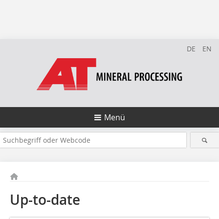
DE
EN
Menü
Up-to-date