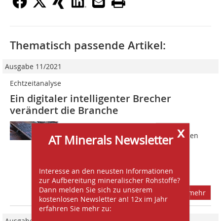
Thematisch passende Artikel:
Ausgabe 11/2021
Echtzeitanalyse
Ein digitaler intelligenter Brecher
verändert die Branche
In der Zuschlagstoffindustrie ist das
x
Zerkleinern nach Kundenspezifikationen
AT Minerals Newsletter
eine Notwendigkeit. Insbesondere bei
Anwendungen wie Asphaltsplitte und
Bahnschotter ist die Einhaltung der
Interesse an den neusten Informationen
richtigen...
zur Aufbereitung mineralischer Rohstoffe?
Dann melden Sie sich zu unserem
mehr
kostenlosen Newsletter an! 12x im Jahr
erfahren Sie mehr zu:
Ausgabe 03/2026