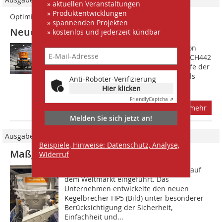
» aktuellen Veranstaltungen
» Produktentwicklungen
Optimiert
» spannenden Projekten
Neue Kegelbrecher CH442 und CH662
» kostenlos und jederzeit kündbar
Die Sandvik Crushing Solutions Division
präsentierte die neuen Kegelbrecher CH442
und CH662, die nächste Evolutionsstufe der
Serien CH400 und CH600. Seit mehr als
Anti-Roboter-Verifizierung
einem Jahrhundert konzentriert...
Hier klicken
Friendly
Captcha ⇗
mehr
Melden Sie sich jetzt an!
Ausgabe 05/2015
Beispiele, Hinweise: Datenschutz, Analyse,
Maßgeschneiderte Leistung
Widerruf
Metso hat einen neuen Kegelbrecher auf
dem Weltmarkt eingeführt. Das
Unternehmen entwickelte den neuen
Kegelbrecher HP5 (Bild) unter besonderer
Berücksichtigung der Sicherheit,
Einfachheit und...