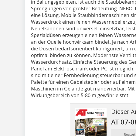
in Ballungsgebieten, ist auch die Staubbekäm
Sprengungen von größter Bedeutung. NEBOL
eine Lösung. Mobile Staubbindemaschinen sin
Wasserdruck einen feinen Wassernebel erzeu
Nebelkanonen sind universell einsetzbar, lei
Spezialdüsen erzeugen einen feinen Wasserneb
an der Quelle hochwirksam bindet. Je nach Ar
die Düsen bedarfsorientiert konfiguriert, um 
optimal binden zu können. Modernste Ventiltec
Wasserdurchsatz. Einfache Steuerung des Ger
Panel am Elektroschrank oder PC ist möglich
sind mit einer Fernbedienung steuerbar und 
Palette für einen Gabelstapler oder auf eine
Maschinen im Gelände gut manövrierbar. Mit 
Wirkungsbereich von 5-80 m gewährleistet.
Dieser Ar
AT 07-0
Ressort