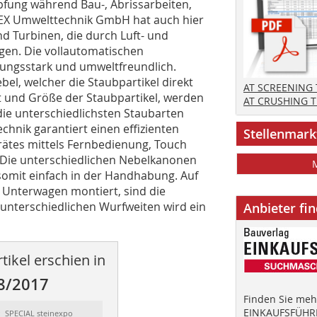
pfung während Bau-, Abrissarbeiten,
EX Umwelttechnik GmbH hat auch hier
d Turbinen, die durch Luft- und
gen. Die vollautomatischen
stungsstark und umweltfreundlich.
el, welcher die Staubpartikel direkt
AT SCREENING
t und Größe der Staubpartikel, werden
AT CRUSHING 
die unterschiedlichsten Staubarten
hnik garantiert einen effizienten
Stellenmark
ätes mittels Fernbedienung, Touch
. Die unterschiedlichen Nebelkanonen
somit einfach in der Handhabung. Auf
m Unterwagen montiert, sind die
unterschiedlichen Wurfweiten wird ein
Anbieter fi
tikel erschien in
8/2017
Finden Sie mehr
EINKAUFSFÜHRE
: SPECIAL steinexpo