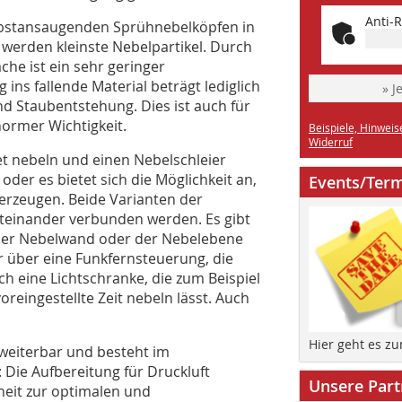
Anti-R
lbstansaugenden Sprühnebelköpfen in
 werden kleinste Nebelpartikel. Durch
he ist ein sehr geringer
ins fallende Material beträgt lediglich
» J
nd Staubentstehung. Dies ist auch für
normer Wichtigkeit.
Beispiele, Hinweis
Widerruf
et nebeln und einen Nebelschleier
der es bietet sich die Möglichkeit an,
Events/Ter
 erzeugen. Beide Varianten der
einander verbunden werden. Es gibt
 der Nebelwand oder der Nebelebene
r über eine Funkfernsteuerung, die
h eine Lichtschranke, die zum Beispiel
oreingestellte Zeit nebeln lässt. Auch
Hier geht es z
rweiterbar und besteht im
Die Aufbereitung für Druckluft
Unsere Part
heit zur optimalen und