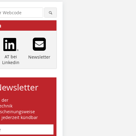
a
AT bei
Newsletter
Linkedin
Newsletter
s der
echnik
rscheinungsweise
d jederzeit kündbar