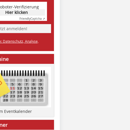
oboter-Verifizierung
Hier klicken
Friendly
Captcha ⇗
etzt anmelden!
e: Datenschutz, Analyse,
mine
um Eventkalender
ner