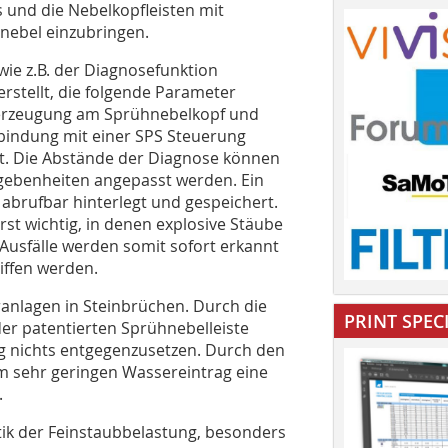
 und die Nebelkopfleisten mit
nebel einzubringen.
ie z.B. der ­Diagnosefunktion
rstellt, die folgende Parameter
lerzeugung am Sprühnebelkopf und
rbindung mit einer SPS Steuerung
. Die Abstände der Diagnose können
egebenheiten angepasst werden. Ein
 abrufbar hinterlegt und gespeichert.
rst wichtig, in denen explosive Stäube
Ausfälle werden somit sofort erkannt
ffen werden.
eranlagen in Steinbrüchen. Durch die
PRINT SPEC
der patentierten Sprühnebelleiste
ng nichts entgegenzusetzen. Durch den
em sehr geringen Wassereintrag eine
.
k der Feinstaubbelastung, besonders