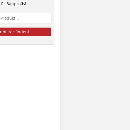
ür Bauprofis!
nbieter finden!