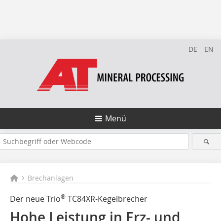
DE
EN
Menü
Brechanlagen
®
Der neue Trio
TC84XR-Kegelbrecher
Hohe Leistung in Erz- und