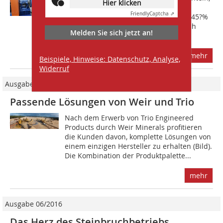
Hier klicken
gelang es, den Durchsatz seiner
Friendly
Captcha ⇗
Brecheranlage Roadstone Shaft 5 um 45?%
zu steigern. Gleichzeitig konnten durch
Melden Sie sich jetzt an!
die...
mehr
Beispiele, Hinweise: Datenschutz, Analyse,
Widerruf
Ausgabe 07-08/2015
Passende Lösungen von Weir und Trio
Nach dem Erwerb von Trio Engineered
Products durch Weir Minerals profitieren
die Kunden davon, komplette Lösungen von
einem einzigen Hersteller zu erhalten (Bild).
Die Kombination der Produktpalette...
mehr
Ausgabe 06/2016
Das Herz des Steinbruchbetriebs