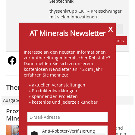
Siebtechnik
thyssenkrupp CK+ – Kreisschwinger
mit vielen Innovationen
x
Ressort: FOCUS INDUSTRY
AT Minerals Newsletter
Abonnement
Inhaltsverzeichnis
Interesse an den neusten Informationen
zur Aufbereitung mineralischer Rohstoffe?
Dann melden Sie sich zu unserem
kostenlosen Newsletter an! 12x im Jahr
erfahren Sie mehr zu:
» aktuellen Veranstaltungen
Thematisch passende Artikel:
» Produktentwicklungen
» spannenden Projekten
Ausgabe 09/2017
» kostenlos und jederzeit kündbar
Prozessorientierte Lösung von WEIR
Minerals steigert Ergebnis von CNC
CNC Crushers, dem Lieferanten von Sand
Anti-Roboter-Verifizierung
und Zuschlagsstoffen mit Sitz in Stilfontein,