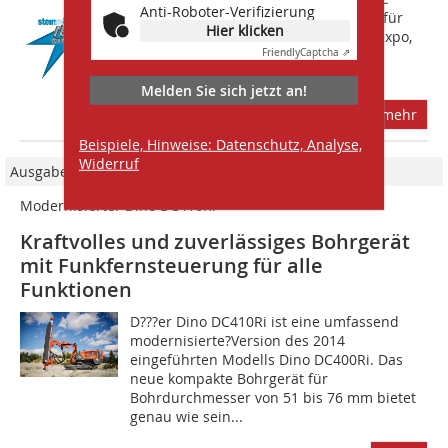
Anti-Roboter-Verifizierung
Internationale Demonstrationsmesse für
Hier klicken
die Bau- und Baustoffindustrie, steinexpo,
in die 10. Runde. Konzentriert an vier
Friendly
Captcha ⇗
Messetagen (30. August bis 2....
Melden Sie sich jetzt an!
mehr
Beispiele, Hinweise: Datenschutz, Analyse,
Widerruf
Ausgabe 04-05/2020
Modernisierter Dino DC410Ri
Kraftvolles und zuverlässiges Bohrgerät
mit Funkfernsteuerung für alle
Funktionen
D???er Dino DC410Ri ist eine umfassend
modernisierte?Version des 2014
eingeführten Modells Dino DC400Ri. Das
neue kompakte Bohrgerät für
Bohrdurchmesser von 51 bis 76 mm bietet
genau wie sein...