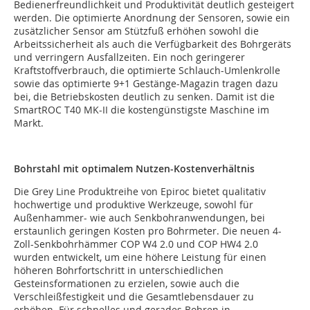
Bedienerfreundlichkeit und Produktivität deutlich gesteigert
werden. Die optimierte Anordnung der Sensoren, sowie ein
zusätzlicher Sensor am Stützfuß erhöhen sowohl die
Arbeitssicherheit als auch die Verfügbarkeit des Bohrgeräts
und verringern Ausfallzeiten. Ein noch geringerer
Kraftstoffverbrauch, die optimierte Schlauch-Umlenkrolle
sowie das optimierte 9+1 Gestänge-Magazin tragen dazu
bei, die Betriebskosten deutlich zu senken. Damit ist die
SmartROC T40 MK-II die kostengünstigste Maschine im
Markt.
Bohrstahl mit optimalem Nutzen-Kostenverhältnis
Die Grey Line Produktreihe von Epiroc bietet qualitativ
hochwertige und produktive Werkzeuge, sowohl für
Außenhammer- wie auch Senkbohranwendungen, bei
erstaunlich geringen Kosten pro Bohrmeter. Die neuen 4-
Zoll-Senkbohrhämmer COP W4 2.0 und COP HW4 2.0
wurden entwickelt, um eine höhere Leistung für einen
höheren Bohrfortschritt in unterschiedlichen
Gesteinsformationen zu erzielen, sowie auch die
Verschleißfestigkeit und die Gesamtlebensdauer zu
erhöhen. Für schnelles und gerades Bohren in