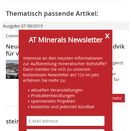
Thematisch passende Artikel:
Ausgabe 07-08/2019
x
Commando DC300Ri
AT Minerals Newsletter
Neues Mehrzweck-Bohrgerät von Sandvik
für verschiedene Bauanwendungen
Interesse an den neusten Informationen
S?andvik Mining & Rock Technology ergänzt
zur Aufbereitung mineralischer Rohstoffe?
sein Produktangebot mit einem neuen
Dann melden Sie sich zu unserem
Übertage-Außenhammerbohrgerät. Der
kostenlosen Newsletter an! 12x im Jahr
flexible Commando DC300Ri lässt sich für
erfahren Sie mehr zu:
eine Vielzahl von Bauanwendungen...
» aktuellen Veranstaltungen
» Produktentwicklungen
mehr
» spannenden Projekten
» kostenlos und jederzeit kündbar
steinexpo 2017
Am Mittwoch, den 30.08.2017, geht die