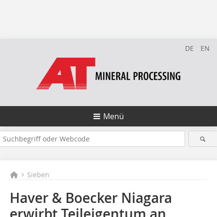
DE
EN
Menü
Sieben
Haver & Boecker Niagara
erwirbt Teileigentum an