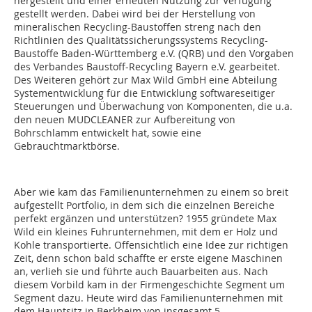
hergestellt und einer erneuten Nutzung zur Verfügung
gestellt werden. Dabei wird bei der Herstellung von
mineralischen Recycling-Baustoffen streng nach den
Richtlinien des Qualitätssicherungssystems Recycling-
Baustoffe Baden-Württemberg e.V. (QRB) und den Vorgaben
des Verbandes Baustoff-Recycling Bayern e.V. gearbeitet.
Des Weiteren gehört zur Max Wild GmbH eine Abteilung
Systementwicklung für die Entwicklung softwareseitiger
Steuerungen und Überwachung von Komponenten, die u.a.
den neuen MUDCLEANER zur Aufbereitung von
Bohrschlamm entwickelt hat, sowie eine
Gebrauchtmarktbörse.
Aber wie kam das Familienunternehmen zu einem so breit
aufgestellt Portfolio, in dem sich die einzelnen Bereiche
perfekt ergänzen und unterstützen? 1955 gründete Max
Wild ein kleines Fuhrunternehmen, mit dem er Holz und
Kohle transportierte. Offensichtlich eine Idee zur richtigen
Zeit, denn schon bald schaffte er erste eigene Maschinen
an, verlieh sie und führte auch Bauarbeiten aus. Nach
diesem Vorbild kam in der Firmengeschichte Segment um
Segment dazu. Heute wird das Familienunternehmen mit
dem Hauptsitz in Berkheim von insgesamt 5