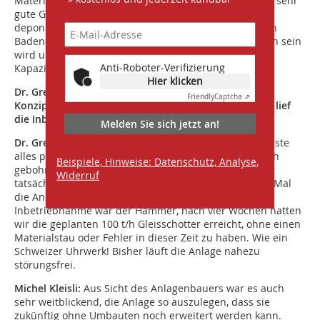
Materialien, die eher nach Erden aussehen, noch eine sehr
gute Gesteinskörnung heraus. Andere Anwender
deponieren das noch, was allerdings nach 2035 z. B. in
Baden-Württemberg nur in Bestandsdeponien möglich sein
wird und diese haben eigentlich nur noch wenige
Anti-Roboter-Verifizierung
Kapazitäten.
Hier klicken
Dr. Gregor Silvers, sie waren von Anfang an bei der
Friendly
Captcha ⇗
Konzipierung und Beschaffung der Anlage dabei. Wie lief
die Inbetriebnahme, erfüllten sich die Erwartungen?
Melden Sie sich jetzt an!
Dr. Gregor Silvers:
Schon beim Aufbau der Anlage passte
alles perfekt, es musste nicht ein zusätzliches Bohrloch
Beispiele, Hinweise: Datenschutz, Analyse,
gebohrt oder ein Teil abgeändert werden. Der Tag war
Widerruf
tatsächlich spannend, der Moment, wenn zum ersten Mal
die Anlage als Ganzes eingeschaltet wird. Der Tag der
Inbetriebnahme war der Hammer, nach vier Wochen hatten
wir die geplanten 100 t/h Gleisschotter erreicht, ohne einen
Materialstau oder Fehler in dieser Zeit zu haben. Wie ein
Schweizer Uhrwerk! Bisher läuft die Anlage nahezu
störungsfrei.
Michel Kleisli:
Aus Sicht des Anlagenbauers war es auch
sehr weitblickend, die Anlage so auszulegen, dass sie
zukünftig ohne Umbauten noch erweitert werden kann.