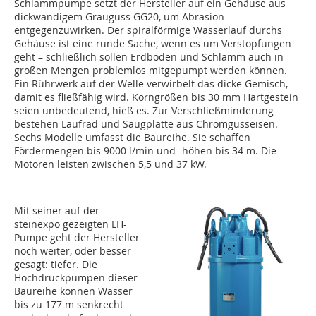
Schlammpumpe setzt der Hersteller auf ein Gehäuse aus
dickwandigem Grauguss GG20, um Abrasion
entgegenzuwirken. Der spiralförmige Wasserlauf durchs
Gehäuse ist eine runde Sache, wenn es um Verstopfungen
geht – schließlich sollen Erdboden und Schlamm auch in
großen Mengen problemlos mitgepumpt werden können.
Ein Rührwerk auf der Welle verwirbelt das dicke Gemisch,
damit es fließfähig wird. Korngrößen bis 30 mm Hartgestein
seien unbedeutend, hieß es. Zur Verschließminderung
bestehen Laufrad und Saugplatte aus Chromgusseisen.
Sechs Modelle umfasst die Baureihe. Sie schaffen
Fördermengen bis 9000 l/min und -höhen bis 34 m. Die
Motoren leisten zwischen 5,5 und 37 kW.
Mit seiner auf der
steinexpo gezeigten LH-
Pumpe geht der Hersteller
noch weiter, oder besser
gesagt: tiefer. Die
Hochdruckpumpen dieser
Baureihe können Wasser
bis zu 177 m senkrecht