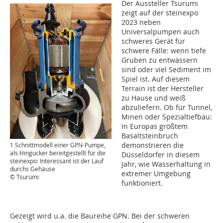
Der Aussteller Tsurumi
zeigt auf der steinexpo
2023 neben
Universalpumpen auch
schweres Gerät für
schwere Fälle: wenn tiefe
Gruben zu entwässern
sind oder viel Sediment im
Spiel ist. Auf diesem
Terrain ist der Hersteller
zu Hause und weiß
abzuliefern. Ob für Tunnel,
Minen oder Spezialtiefbau:
In Europas größtem
Basaltsteinbruch
demonstrieren die
1 Schnittmodell einer GPN-Pumpe,
als Hingucker bereitgestellt für die
Düsseldorfer in diesem
steinexpo: Interessant ist der Lauf
Jahr, wie Wasserhaltung in
durchs Gehäuse
extremer Umgebung
© Tsurumi
funktioniert.
Gezeigt wird u.a. die Baureihe GPN. Bei der schweren