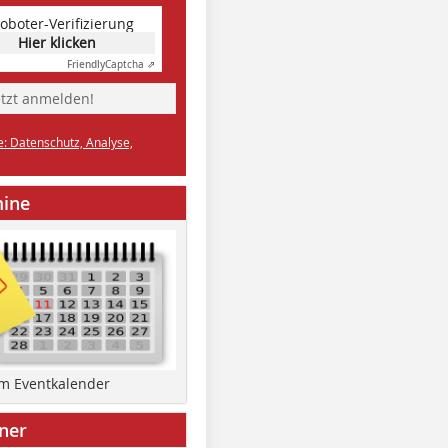
oboter-Verifizierung
Hier klicken
Friendly
Captcha ⇗
etzt anmelden!
e: Datenschutz, Analyse,
mine
um Eventkalender
ner