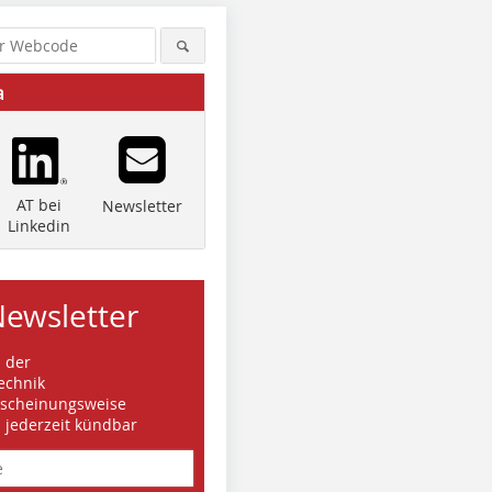
a
AT bei
Newsletter
Linkedin
Newsletter
s der
echnik
rscheinungsweise
d jederzeit kündbar