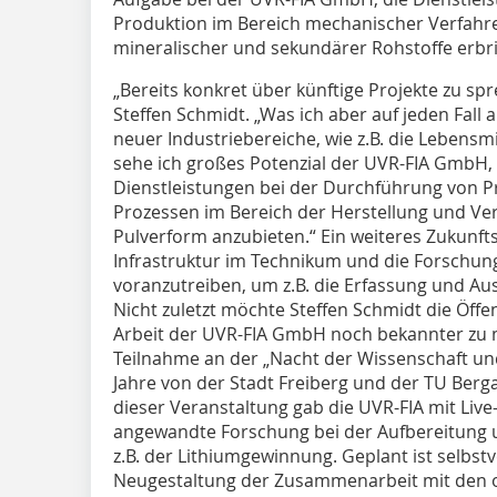
Produktion im Bereich mechanischer Verfahre
mineralischer und sekundärer Rohstoffe erbri
„Bereits konkret über künftige Projekte zu spre
Steffen Schmidt. „Was ich aber auf jeden Fall
neuer Industriebereiche, wie z.B. die Lebensmi
sehe ich großes Potenzial der UVR-FIA GmbH
Dienstleistungen bei der Durchführung von P
Prozessen im Bereich der Herstellung und Ve
Pulverform anzubieten.“ Ein weiteres Zukunfts
Infrastruktur im Technikum und die Forschung
voranzutreiben, um z.B. die Erfassung und A
Nicht zuletzt möchte Steffen Schmidt die Öffen
Arbeit der UVR-FIA GmbH noch bekannter zu ma
Teilnahme an der „Nacht der Wissenschaft und 
Jahre von der Stadt Freiberg und der TU Berga
dieser Veranstaltung gab die UVR-FIA mit Liv
angewandte Forschung bei der Aufbereitung u
z.B. der Lithiumgewinnung. Geplant ist selbst
Neugestaltung der Zusammenarbeit mit den 