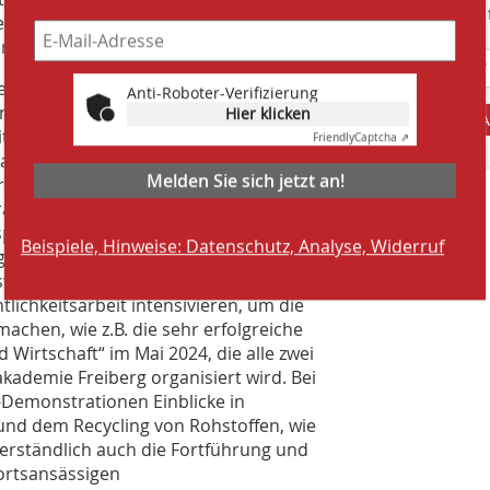
Suchmaschine f
nstechnik sowie der Aufbereitung
ngt.
chen, ist sicherlich zu früh“, sagt
Anti-Roboter-Verifizierung
 angehen möchte, ist die Erschließung
Hier klicken
A
ttelindustrie. Auch für diese Branche
Friendly
Captcha ⇗
, als kompetenter Ansprechpartner
Melden Sie sich jetzt an!
rojekten bzw. der Optimierung von
rarbeitung von Nahrungsmitteln in
projekt ist, die Modernisierung der
Beispiele, Hinweise: Datenschutz, Analyse, Widerruf
 über Einsatzmöglichkeiten der KI
uswertung von Daten zu optimieren.
tlichkeitsarbeit intensivieren, um die
chen, wie z.B. die sehr erfolgreiche
Wirtschaft“ im Mai 2024, die alle zwei
kademie Freiberg organisiert wird. Bei
e-Demonstrationen Einblicke in
nd dem Recycling von Rohstoffen, wie
verständlich auch die Fortführung und
ortsansässigen