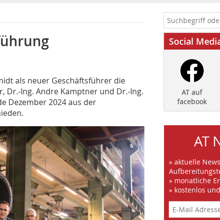
führung
Social Medi
hmidt als neuer Geschäftsführer die
, Dr.-Ing. Andre Kamptner und Dr.-Ing.
AT auf
de Dezember 2024 aus der
facebook
ieden.
AT 
» aktuelle New
Aufbereitungst
» monatliche E
» kostenlos un