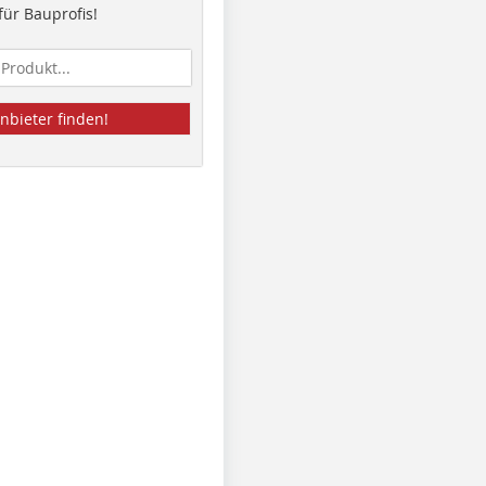
ür Bauprofis!
nbieter finden!