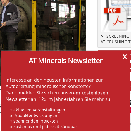
AT SCREENING
AT CRUSHING 
x
Stellenmark
AT Minerals Newsletter
Interesse an den neusten Informationen zur
Anbieter fi
Aufbereitung mineralischer Rohstoffe?
r
Dann melden Sie sich zu unserem kostenlosen
Newsletter an! 12x im Jahr erfahren Sie mehr zu:
gkeit sammelte Steffen Schmidt
» aktuellen Veranstaltungen
icklung, Produktion und Vertrieb.
» Produktentwicklungen
 technischer Abwicklung sowie
» spannenden Projekten
Finden Sie mehr
 bestens geeignet für seine neue
» kostenlos und jederzeit kündbar
EINKAUFSFÜHRE
stungen in Forschung, Entwicklung und