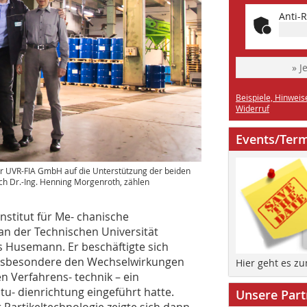
Anti-R
» J
Beispiele, Hinweis
Widerruf
Events/Ter
der UVR-FIA GmbH auf die Unterstützung der beiden
ch Dr.-Ing. Henning Morgenroth, zählen
nstitut für Me- chanische
an der Technischen Universität
us Husemann. Er beschäftigte sich
insbesondere den Wechselwirkungen
Hier geht es z
n Verfahrens- technik – ein
u- dienrichtung eingeführt hatte.
Unsere Part
 Partikeltechnologie zeigte sich dann