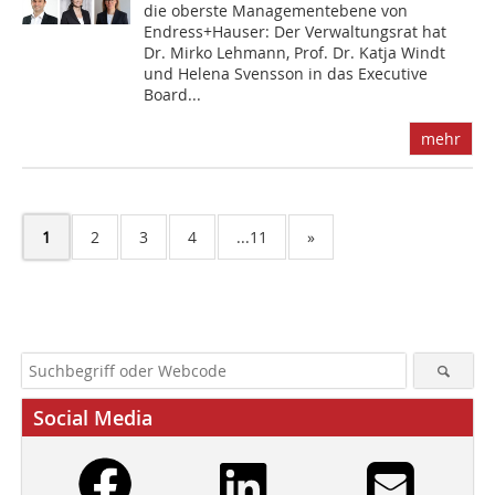
die oberste Managementebene von
Endress+Hauser: Der Verwaltungsrat hat
Dr. Mirko Lehmann, Prof. Dr. Katja Windt
und Helena Svensson in das Executive
Board...
mehr
1
2
3
4
...11
»
Social Media