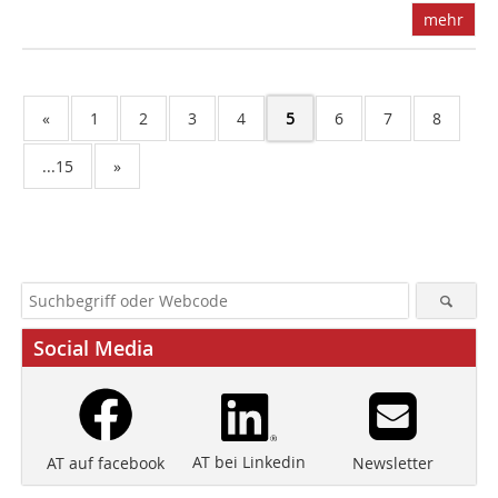
mehr
«
1
2
3
4
5
6
7
8
...15
»
Social Media
AT bei Linkedin
Newsletter
AT auf facebook