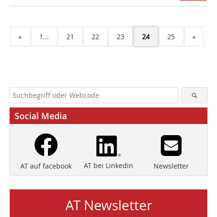
«
1...
21
22
23
24
25
»
Social Media
AT bei Linkedin
Newsletter
AT auf facebook
AT Newsletter