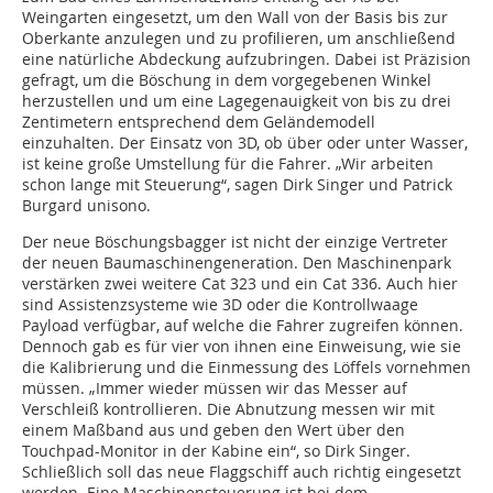
Weingarten eingesetzt, um den Wall von der Basis bis zur
Oberkante anzulegen und zu profilieren, um anschließend
eine natürliche Abdeckung aufzubringen. Dabei ist Präzision
gefragt, um die Böschung in dem vorgegebenen Winkel
herzustellen und um eine Lagegenauigkeit von bis zu drei
Zentimetern entsprechend dem Geländemodell
einzuhalten. Der Einsatz von 3D, ob über oder unter Wasser,
ist keine große Umstellung für die Fahrer. „Wir arbeiten
schon lange mit Steuerung“, sagen Dirk Singer und Patrick
Burgard unisono.
Der neue Böschungsbagger ist nicht der einzige Vertreter
der neuen Baumaschinengeneration. Den Maschinenpark
verstärken zwei weitere Cat 323 und ein Cat 336. Auch hier
sind Assistenzsysteme wie 3D oder die Kontrollwaage
Payload verfügbar, auf welche die Fahrer zugreifen können.
Dennoch gab es für vier von ihnen eine Einweisung, wie sie
die Kalibrierung und die Einmessung des Löffels vornehmen
müssen. „Immer wieder müssen wir das Messer auf
Verschleiß kontrollieren. Die Abnutzung messen wir mit
einem Maßband aus und geben den Wert über den
Touchpad-Monitor in der Kabine ein“, so Dirk Singer.
Schließlich soll das neue Flaggschiff auch richtig eingesetzt
werden. Eine Maschinensteuerung ist bei dem