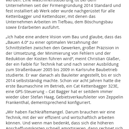
Unternehmen seit der Firmengründung 2014 Standard und
fest installiert ab Werk oder wurde nachgerüstet für alle
Kettenbagger und Kettendozer, mit denen das
Unternehmen Arbeiten im Tiefbau, dem Böschungsbau
sowie Erdarbeiten ausführt.
„Ich habe eine andere Vision vom Bau und glaube, dass das
„Bauen 4.0“ zu einer optimalen Verzahnung der
Schnittstellen zwischen den Gewerken, großer Präzision in
der Umsetzung, der Minimierung von Fehlern und der
Reduktion der Kosten führen wird“, meint Christian Glaßer,
der ein Faible für Technik hat und nach seiner Ausbildung
zum Straßenbauer 2005 bis 2009 in Karlsruhe Baubetrieb
studierte. Er war danach als Bauleiter angestellt, bis er sich
2014 selbstständig machte. Schon vor acht Jahren hatte die
erste Baumaschine im Betrieb, ein Cat Kettenbagger 323E,
eine GPS-Steuerung – Cat Bagger hat er seitdem immer
wieder über Stefan Haag, Gebietsverkaufsleiter von Zeppelin
Frankenthal, dementsprechend konfiguriert.
„Wir haben Fachkräftemangel. Darum brauchen wir eine
Technik, mit der wir effizient und wirtschaftlich arbeiten
können. Und wenn man bedenkt, dass sich die höheren
Anschaffungskosten schnell amortisieren, dann rechnet sich