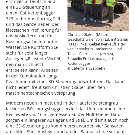
erstmals in Deutschland
eine 3D-Steuerung an
einem Cat Kettenbagger
323 in der Ausführung SLR
und das Ganze neben der
klassischen Profilierung für
Christian Glaßer (Mitte),
das Auskoffern und für
Geschäftsführer von TLB, mit Stefan
Böschungsarbeiten unter
Haag (links), Gebietsverkaufsleiter
Wasser. Die Kurzform SLR
von Zeppelin in Frankenthal, und
steht für sehr langer
Tobias Polzmacher (rechts),
Ausleger. „Es ist ein Vorteil,
Zeppelin Produktmanager für
Kettenbagger
den man sich jetzt
© Caterpillar/Zeppelin
erarbeiten kann: Arbeiten
in der Kombination Long-
Reach und mit einer 3D-Steuerung auszuführen. Das kann
nicht jeder“, freut sich Christian Glaßer über den
maschinentechnischen Vorsprung.
Mit dem neuen in matt und in der Hausfarbe steingrau
lackierten Böschungsbagger erzielt das Unternehmen eine
Reichweite von 16 m, gemessen ab der Null-Ebene. Dafür
sorgen ein längerer Ausleger und Stiel. Um damit auch noch
eine 3D-Steuerung zu kombinieren, wurden vier Sensoren
am Löffel, Stiel, Ausleger und an der Baumaschine verbaut.