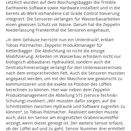
Letztlich wurden auf dem Böschungsbagger die Trimble
Earthworks Software sowie Hardware installiert und in die
bereits ab Werk vorhandene Cat Grade Control Steuerung
integriert. Die Sensoren verlangen für Wasserbauarbeiten
einen gewissen Schutz vor Nässe. Darum hat die Zeppelin
Niederlassung Frankenthal die Sensoren eingehaust.
„In dem Gehäuse herrscht nun ein Unterdruck“, erklärt
Tobias Polzmacher, Zeppelin Produktmanager für
Kettenbagger. Die Abdichtung ist nicht die einzige
Modifizierung: Arbeiten im Wasserbau erfordern nicht nur
biologisch abbaubares Hydrauliköl, sondern auch die
Zentralschmieranlage verlangt für den Unterwassereinsatz
nach dem entsprechenden Fett. Auch die Sensoren mussten
angepasst werden, um mit der Maschine wie gewünscht zu
kommunizieren und die exakte Ist-Position des Löffels
berechnen zu können. Hier war neben dem Zeppelin
Produktmanagement die Abteilung STS (Service-Technik/-
Schulung) involviert. „Wir mussten dafür sorgen, auf die
Schnittstellen zwischen Hydraulik und Software zugreifen zu
können“, so Tobias Polzmacher. Realisiert werden musste
auch, dass ein Sensor am eingesetzten Grabenraumlöffel
anzeigt, wenn dieser geneigt ist. Der weitere Sensor erfasst,
ob der Löffel auf und zu geht. Sensor Nummer drei ermittelt