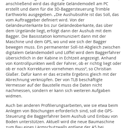
anschließend wird das digitale Geländemodell am PC
erstellt und dann für die 3D-Baggersteuerung Trimble
Earthworks ausgegeben. „Die Aushubsohle ist das Soll, das
vom Auftraggeber definiert wird. Von der
Geländeunterkante bis zur Geländeoberkante, das über
dem Urgelände liegt, erfolgt dann der Aushub mit dem
Bagger. Die Basisstation kommuniziert dann mit der
Maschine und dem GPS, wo und wie sich der Bagger
bewegen muss. Ein permanenter Soll-Ist-Abgleich zwischen
digitalem Geländemodell und Löffel wird dem Baggerfahrer
übersichtlich in der Kabine in Echtzeit angezeigt. Anhand
von Kontrollpunkten weiß der Fahrer, ob er richtig liegt oder
ob er noch Korrekturen vornehmen muss“, so Christian
Glaßer. Dafür kann er das erzielte Ergebnis gleich mit der
Abrechnung verknüpfen. Der von TLB beschäftigte
Vermesser auf der Baustelle muss die Daten nicht
nachmessen, sondern er kann sich weiteren Aufgaben
widmen.
Auch bei anderen Profilierungsarbeiten, wie sie etwa beim
Anlegen von Böschungen erforderlich sind, soll die GPS-
Steuerung die Baggerfahrer beim Aushub und Einbau von
Boden unterstützen. Aktuell wird die neue Baumaschine
zum Bau eines Lärmschutzwalls entlang der A5 bei