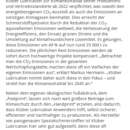
Klüber Lubrication zur Klimaneutralität seiner Produktions-
und Vertriebsstandorte ab 2022 verpflichtet, was sowohl den
energiebezogenen CO
-Ausstoß als auch die Emissionen an
2
sonstigen Klimagasen beinhaltet. Dies erreicht der
Schmierstoffspezialist durch die Reduktion der CO
-
2
äquivaltenten Emissionen weltweit, die Verbesserung der
Energieeffizienz, den Einsatz grünen Stroms und die
Umstellung auf klimafreundlichere Lösemittel. Es gelungen,
diese Emissionen um 49 % auf nun rund 25 000 t zu
reduzieren. Die jährlichen Rest-Emissionen werden ab
sofort durch hochwertige Projekte kompensiert. „Betrachtet
man die CO
-Emissionen in der gesamten
2
Wertschöpfungskette, machen diese oft ein Vielfaches der
eigenen Emissionen aus“, erklärt Markus Hermann. „Klüber
Lubrication nimmt daher auch diese in den Fokus – und
strebt hier die Klimaneutralität bis 2045 an.“
Neben dem eigenen ökologischen Fußabdruck, dem
„Footprint“, lassen sich noch weit größere Beiträge zum
Klimaschutz durch den „Handprint“ erzielen, also dadurch,
dass Klüber Lubrication Anwendern hilft, selbst sicherer,
effizienter und nachhaltiger zu produzieren. Als Hersteller
von passgenauen Spezialschmierstoffen ist Klüber
Lubrication hier sehr gut aufgestellt, denn diese oft