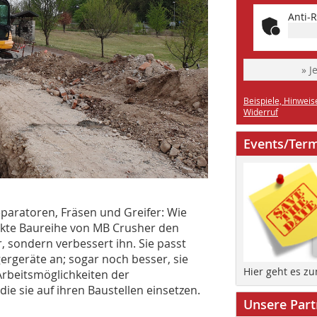
Anti-R
» J
Beispiele, Hinweis
Widerruf
Events/Ter
eparatoren, Fräsen und Greifer: Wie
akte Baureihe von MB Crusher den
 sondern verbessert ihn. Sie passt
gergeräte an; sogar noch besser, sie
Hier geht es z
Arbeitsmöglichkeiten der
e sie auf ihren Baustellen einsetzen.
Unsere Part