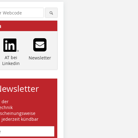
a
AT bei
Newsletter
Linkedin
Newsletter
s der
echnik
rscheinungsweise
d jederzeit kündbar