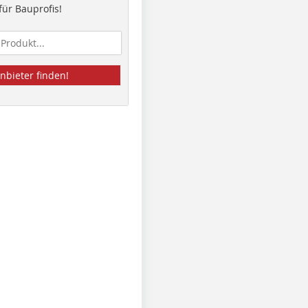
ür Bauprofis!
nbieter finden!