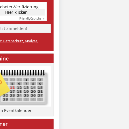
oboter-Verifizierung
Hier klicken
Friendly
Captcha ⇗
etzt anmelden!
e: Datenschutz, Analyse,
mine
um Eventkalender
ner