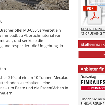
t
AT SCREENING
echerlöffel MB-C50 verwertet ein
AT CRUSHING 
chwimmbadbau Abbruchmaterial von
mt war, und senkt so die
Stellenmark
 und respektiert die Umgebung, in
rden
Anbieter fi
rusher S10 auf einem 10-Tonnen-Mecalac
terboden zu erhalten - eine
uss – um Beete und die Rasenflächen in
rneuern.
Finden Sie mehr
EINKAUFSFÜHRE