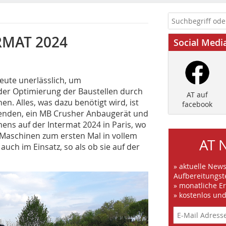
RMAT 2024
Social Medi
eute unerlässlich, um
 der Optimierung der Baustellen durch
AT auf
. Alles, was dazu benötigt wird, ist
facebook
nenden, ein MB Crusher Anbaugerät und
ns auf der Intermat 2024 in Paris, wo
Maschinen zum ersten Mal in vollem
AT 
auch im Einsatz, so als ob sie auf der
» aktuelle New
Aufbereitungst
» monatliche E
» kostenlos un