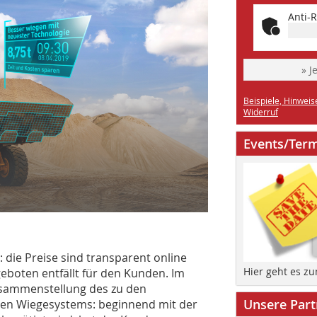
Anti-R
» J
Beispiele, Hinweis
Widerruf
Events/Ter
: die Preise sind transparent online
Hier geht es z
eboten entfällt für den Kunden. Im
Zusammenstellung des zu den
Unsere Part
den Wiegesystems: beginnend mit der