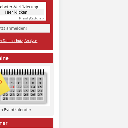
oboter-Verifizierung
Hier klicken
Friendly
Captcha ⇗
etzt anmelden!
e: Datenschutz, Analyse,
mine
um Eventkalender
ner