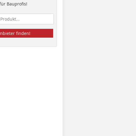
ür Bauprofis!
nbieter finden!