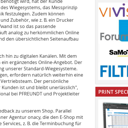
benötigt wird, hat der Kunde
it des Wiegesystems, das Messprinzip
ik festzulegen. Zudem können
und Zubehör, wie z. B. ein Drucker
fwand ist so das passende
läuft analog zu herkömmlichen Online
und den übersichtlichen Seitenaufbau
ch hin zu digitalen Kanälen. Mit dem
ein ergänzendes Online-Angebot. Der
dung unserer Standard-Wiegesysteme.
n, erfordern natürlich weiterhin eine
 Vertriebsteam. Der persönliche
 Kunden ist und bleibt unerlässlich",
PRINT SPEC
tional bei PFREUNDT und Projektleiter
edback zu unserem Shop. Parallel
ner Agentur onacy, die den E-Shop mit
 Services, z. B. die Terminbuchung für