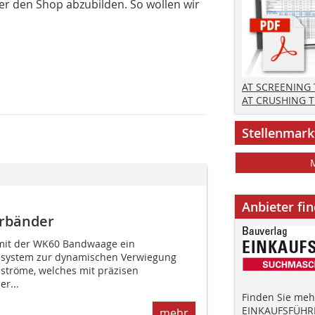
 den Shop abzubilden. So wollen wir
AT SCREENING
AT CRUSHING 
Stellenmark
Anbieter fi
erbänder
mit der WK60 Bandwaage ein
esystem zur dynamischen Verwiegung
lströme, welches mit präzisen
er...
Finden Sie mehr
EINKAUFSFÜHRE
mehr