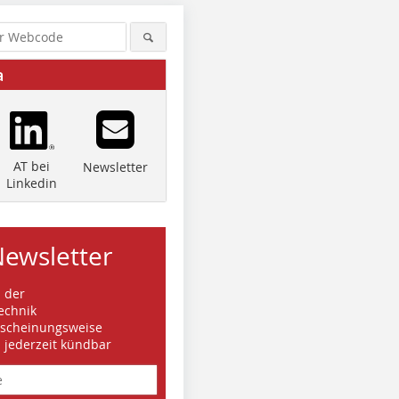
a
AT bei
Newsletter
Linkedin
Newsletter
s der
echnik
rscheinungsweise
d jederzeit kündbar