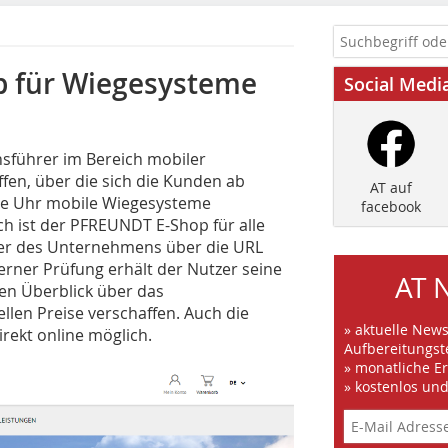
p für Wiegesysteme
Social Medi
sführer im Bereich mobiler
fen, über die sich die Kunden ab
AT auf
ie Uhr mobile Wiegesysteme
facebook
ch ist der PFREUNDT E-Shop für alle
ner des Unternehmens über die URL
erner Prüfung erhält der Nutzer seine
AT 
nen Überblick über das
len Preise verschaffen. Auch die
» aktuelle New
rekt online möglich.
Aufbereitungst
» monatliche E
» kostenlos un