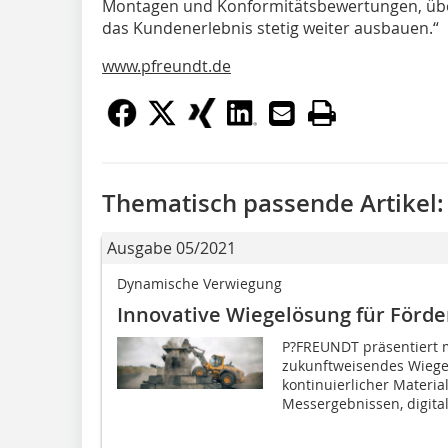
Montagen und Konformitätsbewertungen, über
das Kundenerlebnis stetig weiter ausbauen.“
www.pfreundt.de
Thematisch passende Artikel:
Ausgabe 05/2021
Dynamische Verwiegung
Innovative Wiegelösung für Förd
P?FREUNDT präsentiert 
zukunftweisendes Wieg
kontinuierlicher Materia
Messergebnissen, digital