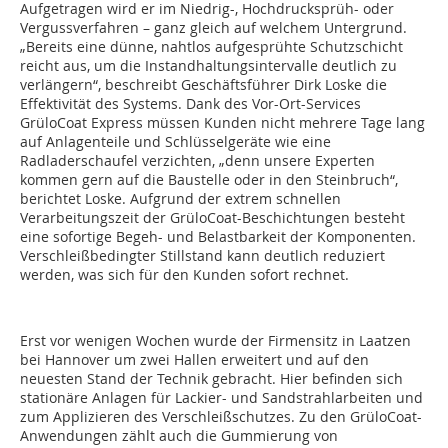
Aufgetragen wird er im Niedrig-, Hochdrucksprüh- oder
Vergussverfahren – ganz gleich auf welchem Untergrund.
„Bereits eine dünne, nahtlos aufgesprühte Schutzschicht
reicht aus, um die Instandhaltungsintervalle deutlich zu
verlängern“, beschreibt Geschäftsführer Dirk Loske die
Effektivität des Systems. Dank des Vor-Ort-Services
GrüloCoat Express müssen Kunden nicht mehrere Tage lang
auf Anlagenteile und Schlüsselgeräte wie eine
Radladerschaufel verzichten, „denn unsere Experten
kommen gern auf die Baustelle oder in den Steinbruch“,
berichtet Loske. Aufgrund der extrem schnellen
Verarbeitungszeit der GrüloCoat-Beschichtungen besteht
eine sofortige Begeh- und Belastbarkeit der Komponenten.
Verschleißbedingter Stillstand kann deutlich reduziert
werden, was sich für den Kunden sofort rechnet.
Erst vor wenigen Wochen wurde der Firmensitz in Laatzen
bei Hannover um zwei Hallen erweitert und auf den
neuesten Stand der Technik gebracht. Hier befinden sich
stationäre Anlagen für Lackier- und Sandstrahlarbeiten und
zum Applizieren des Verschleißschutzes. Zu den GrüloCoat-
Anwendungen zählt auch die Gummierung von