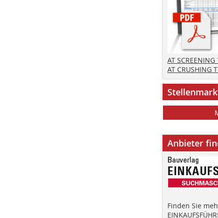
AT SCREENING
AT CRUSHING 
Stellenmark
Anbieter fi
Finden Sie mehr
EINKAUFSFÜHRE