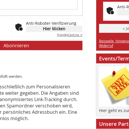
Anti-R
Anti-Roboter-Verifizierung
» J
Hier klicken
Friendly
Captcha ⇗
Beispiele, Hinweis
Widerruf
Events/Ter
efüllt werden.
schließlich zum Personalisieren
te weiter gegeben. Die Angaben sind
r anonymisiertes Link-Tracking durch.
Ihren Spamordner verschoben wird,
Hier geht es z
r persönliches Adressbuch ein. Eine
nlos möglich.
Unsere Part