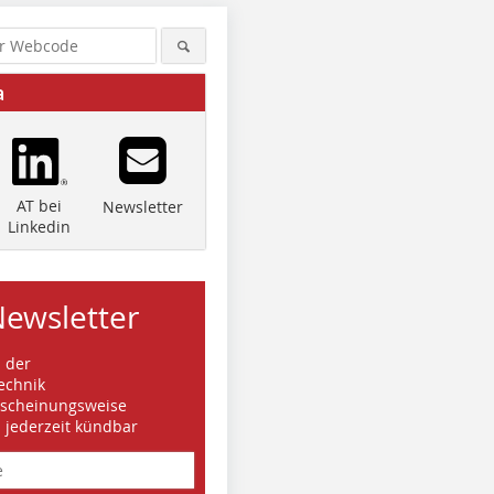
a
AT bei
Newsletter
Linkedin
Newsletter
s der
echnik
rscheinungsweise
d jederzeit kündbar