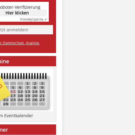
oboter-Verifizierung
Hier klicken
Friendly
Captcha ⇗
etzt anmelden!
e: Datenschutz, Analyse,
mine
um Eventkalender
ner