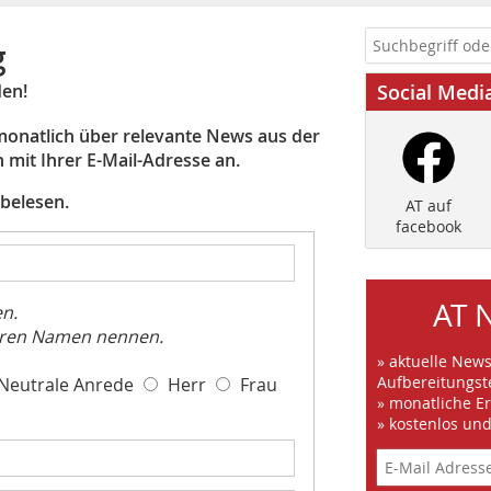
g
den!
Social Medi
 monatlich über relevante News aus der
 mit Ihrer E-Mail-Adresse an.
belesen.
AT auf
facebook
AT 
n.
Ihren Namen nennen.
» aktuelle New
Aufbereitungst
Neutrale Anrede
Herr
Frau
» monatliche E
» kostenlos un