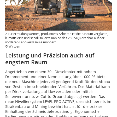
2 Für ermüdungsarmes, produktives Arbeiten ist die rundum verglaste,
klimatisierte und schallisolierte Kabine des 260 SX(i) drehbar auf der
vorderen Fahrwerkssäule montiert
© Wirtgen
Leistung und Präzision auch auf
engstem Raum
Angetrieben von einem 30 l Dieselmotor mit hohem
Drehmoment und einer Nennleistung über 1000 PS bietet
die neue Maschine jederzeit genügend Kraft für den Abbau
von Gestein im schneidenden Verfahren. Das Material kann
per Direktverladung auf Lkw verladen oder mittels
Seitenversturz bzw. Cut-to-Ground abgelegt werden. Das
neue Nivelliersystem LEVEL PRO ACTIVE, dass sich bereits im
Straßenbau und Mining bewährt hat, ist für die präzise
Einhaltung der Schneidtiefe zuständig. Ergonomische
Bedienpanels ergänzen den Funktionsumfang des Systems