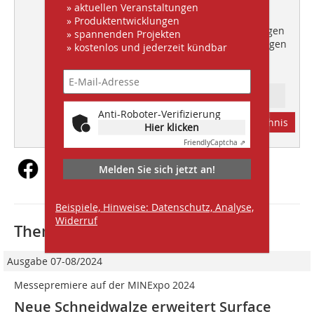
» aktuellen Veranstaltungen
Interview
» Produktentwicklungen
Entwicklung von Software-Lösungen
» spannenden Projekten
für wachsende Marktanforderungen
» kostenlos und jederzeit kündbar
Ressort: FOCUS INDUSTRY
Anti-Roboter-Verifizierung
Abonnement
Inhaltsverzeichnis
Hier klicken
Friendly
Captcha ⇗
Melden Sie sich jetzt an!
Beispiele, Hinweise: Datenschutz, Analyse,
Widerruf
Thematisch passende Artikel:
Ausgabe 07-08/2024
Messepremiere auf der MINExpo 2024
Neue Schneidwalze erweitert Surface