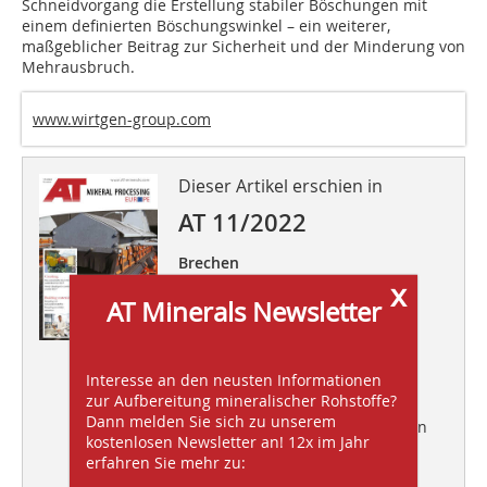
Schneidvorgang die Erstellung stabiler Böschungen mit
einem definierten Böschungswinkel – ein weiterer,
maßgeblicher Beitrag zur Sicherheit und der Minderung von
Mehrausbruch.
www.wirtgen-group.com
Dieser Artikel erschien in
AT 11/2022
Brechen
x
Neu entwickelter
AT Minerals Newsletter
®
Exzenterwalzenbrecher ERC
Interesse an den neusten Informationen
Baustoffe
zur Aufbereitung mineralischer Rohstoffe?
Dann melden Sie sich zu unserem
Recycling von Sekundärrohstoffen
kostenlosen Newsletter an! 12x im Jahr
erfahren Sie mehr zu: