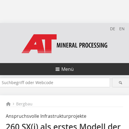
DE
EN
Menü
Bergbau
Anspruchsvolle Infrastrukturprojekte
260 SX(i) als erstes Modell der