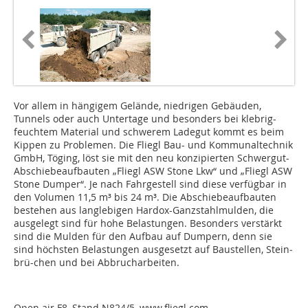
Vor allem in hängigem Gelände, niedrigen Gebäuden,
Tunnels oder auch Untertage und besonders bei klebrig-
feuchtem Material und schwerem Ladegut kommt es beim
Kippen zu Problemen. Die Fliegl Bau- und Kommunaltechnik
GmbH, Töging, löst sie mit den neu konzipierten Schwergut-
Abschiebeaufbauten „Fliegl ASW Stone Lkw“ und „Fliegl ASW
Stone Dumper“. Je nach Fahrgestell sind diese verfügbar in
den Volumen 11,5 m³ bis 24 m³. Die Abschiebe­aufbauten
bestehen aus langlebigen Hardox-Ganzstahlmulden, die
ausgelegt sind für hohe Belastungen. Besonders verstärkt
sind die Mul­den für den Aufbau auf Dumpern, denn sie
sind höchsten Belastungen ausgesetzt auf Baustellen, Stein­
brü-chen und bei Abbrucharbeiten.
Open air F8, Stand N824/5,
www.fliegl.com