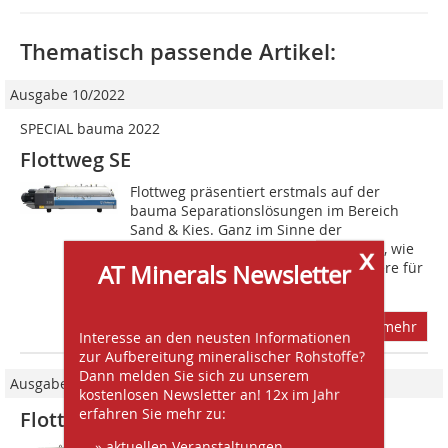
Thematisch passende Artikel:
Ausgabe 10/2022
SPECIAL bauma 2022
Flottweg SE
Flottweg präsentiert erstmals auf der
bauma Separationslösungen im Bereich
Sand & Kies. Ganz im Sinne der
diesjährigen Leitmottos zeigt Flottweg, wie
x
Hochleistungszentrifugen insbesondere für
AT Minerals Newsletter
die...
mehr
Interesse an den neusten Informationen
zur Aufbereitung mineralischer Rohstoffe?
Dann melden Sie sich zu unserem
Ausgabe 03/2025
kostenlosen Newsletter an! 12x im Jahr
erfahren Sie mehr zu:
Flottweg SE
» aktuellen Veranstaltungen