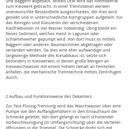
und Baggern abgebaut. Mittels LKW wird das Rohmaterial
zum Kieswerk gebracht. In einer Trennstation werden
unerwünschte Bestandteile ausgeschieden, der Kies wird
gesiebt und in unterschiedliche Korngruppen aufgeteilt. Für
das Reinigen und Klassieren der verschiedenen
Kiesfraktionen ist viel Wasser notwendig. Übrig bleibt ein
feines Sediment, welches meist in Lagunen oder
Schlammweiher gepumpt wird. Von dort muss es mittels
Baggern oder anderen Baumaschinen abgetragen oder
verlanden werden. Da dies eine eher aufwändige und
langwierige Methode des Kiesabbaus ist, setzte sich
besonders in Kieswerken, in denen große Mengen an
Kieswaschwasser mit einem hohem Gehalt an Feinteilen
anfallen, die mechanische Trenntechnik mittels Zentrifugen
durch.
2 Aufbau und Funktionsweise des Dekanters
Zur Fest-Flüssig-Trennung wird das Waschwasser über eine
Pumpe von den Auffangbehältern in den Einlaufraum der
Schnecke geleitet. Von dort gelangt es nach schonender
Vorbeschleunigung (in Umfangsrichtung) über die Verteiler­
öffnungen in die Trommel. Die Schnecke dreht sich mit