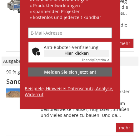
Auf der bauma 2025 präsentiert Flottweg
» Produktentwicklungen
erneut seine Separationslösungen für die
» spannenden Projekten
Bereiche Bergbau, Sand- und Kiesabbau.
» kostenlos und jederzeit kündbar
Flottweg produziert
Hochleistungszentrifugen speziell für die
Rückgewinnung...
mehr
Anti-Roboter-Verifizierung
Hier klicken
Ausgabe 06/2021
Friendly
Captcha ⇗
90 % gespart
Melden Sie sich jetzt an!
Sandaufbereitung mit Schleudergang
Beispiele, Hinweise: Datenschutz, Analyse,
S?and ist weltweit einer der elementarsten
Widerruf
Rohstoffe überhaupt. Jährlich werden
gigantische Mengen davon benötigt, um
beispielsweise Häuser, Flughäfen, Straßen
und vieles andere zu bauen. Und da...
mehr